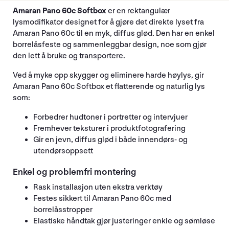
Amaran Pano 60c Softbox
er en rektangulær
lysmodifikator designet for å gjøre det direkte lyset fra
Amaran Pano 60c til en myk, diffus glød. Den har en enkel
borrelåsfeste og sammenleggbar design, noe som gjør
den lett å bruke og transportere.
Ved å myke opp skygger og eliminere harde høylys, gir
Amaran Pano 60c Softbox et flatterende og naturlig lys
som:
Forbedrer hudtoner i portretter og intervjuer
Fremhever teksturer i produktfotografering
Gir en jevn, diffus glød i både innendørs- og
utendørsoppsett
Enkel og problemfri montering
Rask installasjon uten ekstra verktøy
Festes sikkert til Amaran Pano 60c med
borrelåsstropper
Elastiske håndtak gjør justeringer enkle og sømløse