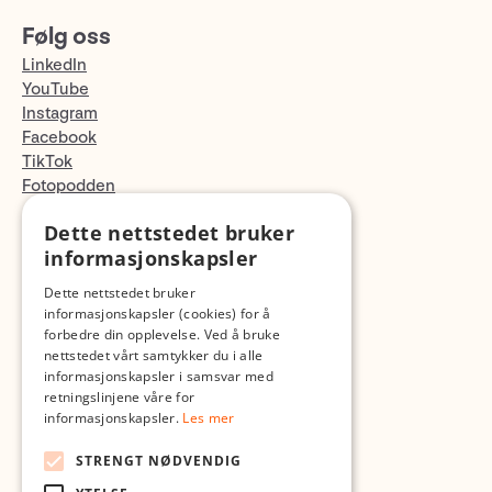
Følg oss
LinkedIn
YouTube
Instagram
Facebook
TikTok
Fotopodden
Dette nettstedet bruker
Med forbehold om skrive- og lagerfeil
informasjonskapsler
Dette nettstedet bruker
informasjonskapsler (cookies) for å
forbedre din opplevelse. Ved å bruke
nettstedet vårt samtykker du i alle
informasjonskapsler i samsvar med
retningslinjene våre for
informasjonskapsler.
Les mer
STRENGT NØDVENDIG