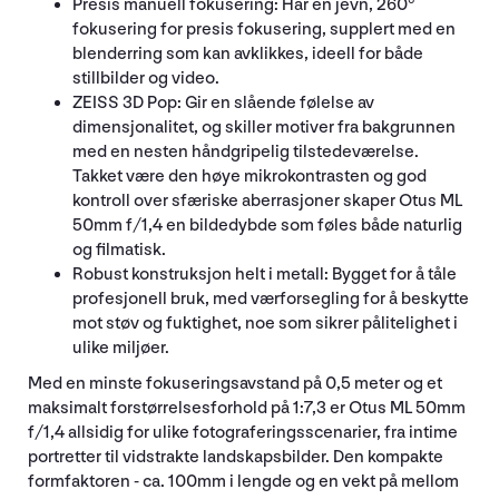
Presis manuell fokusering: Har en jevn, 260°
fokusering for presis fokusering, supplert med en
blenderring som kan avklikkes, ideell for både
stillbilder og video.
ZEISS 3D Pop: Gir en slående følelse av
dimensjonalitet, og skiller motiver fra bakgrunnen
med en nesten håndgripelig tilstedeværelse.
Takket være den høye mikrokontrasten og god
kontroll over sfæriske aberrasjoner skaper Otus ML
50mm f/1,4 en bildedybde som føles både naturlig
og filmatisk.
Robust konstruksjon helt i metall: Bygget for å tåle
profesjonell bruk, med værforsegling for å beskytte
mot støv og fuktighet, noe som sikrer pålitelighet i
ulike miljøer.
Med en minste fokuseringsavstand på 0,5 meter og et
maksimalt forstørrelsesforhold på 1:7,3 er Otus ML 50mm
f/1,4 allsidig for ulike fotograferingsscenarier, fra intime
portretter til vidstrakte landskapsbilder. Den kompakte
formfaktoren - ca. 100mm i lengde og en vekt på mellom