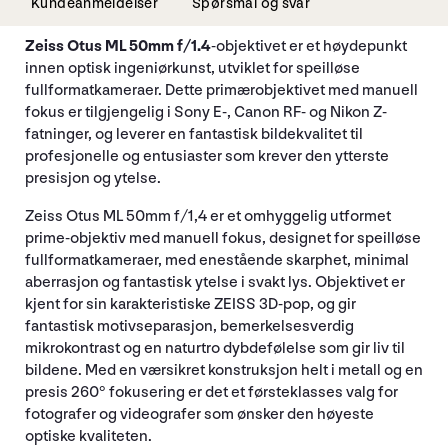
Kundeanmeldelser
Spørsmål og svar
Zeiss Otus ML 50mm f/1.4
-objektivet er et høydepunkt
innen optisk ingeniørkunst, utviklet for speilløse
fullformatkameraer. Dette primærobjektivet med manuell
fokus er tilgjengelig i Sony E-, Canon RF- og Nikon Z-
fatninger, og leverer en fantastisk bildekvalitet til
profesjonelle og entusiaster som krever den ytterste
presisjon og ytelse.
Zeiss Otus ML 50mm f/1,4 er et omhyggelig utformet
prime-objektiv med manuell fokus, designet for speilløse
fullformatkameraer, med enestående skarphet, minimal
aberrasjon og fantastisk ytelse i svakt lys. Objektivet er
kjent for sin karakteristiske ZEISS 3D-pop, og gir
fantastisk motivseparasjon, bemerkelsesverdig
mikrokontrast og en naturtro dybdefølelse som gir liv til
bildene. Med en værsikret konstruksjon helt i metall og en
presis 260° fokusering er det et førsteklasses valg for
fotografer og videografer som ønsker den høyeste
optiske kvaliteten.