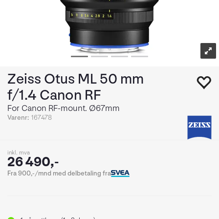
Zeiss Otus ML 50 mm
f/1.4 Canon RF
For Canon RF-mount. Ø67mm
Varenr:
167478
inkl. mva
26 490,-
Fra 900,-/mnd med delbetaling fra