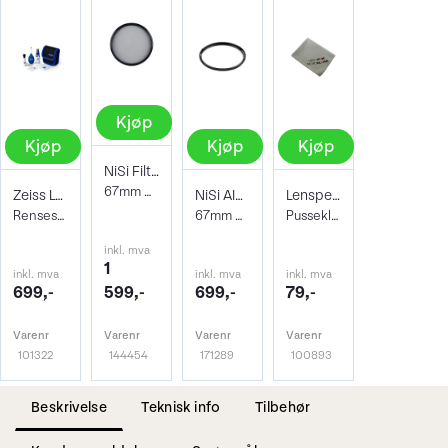
Kjøp
Kjøp
Kjøp
Kjøp
NiSi Filter Circ Polarizer True Color 67
67mm Pro Nano Pola Filter
Zeiss Lens Cleaning Kit
NiSi AIR Protector Filter 67mm
Lenspen Photo Microklear Cloth
Rensesett for objektiv og kamera
67mm Beskyttelsesfilter
Pusseklut i microfiber
inkl. mva
1
inkl. mva
inkl. mva
inkl. mva
699,-
599,-
699,-
79,-
Varenr
Varenr
Varenr
Varenr
101322
144454
171289
100893
Beskrivelse
Teknisk info
Tilbehør