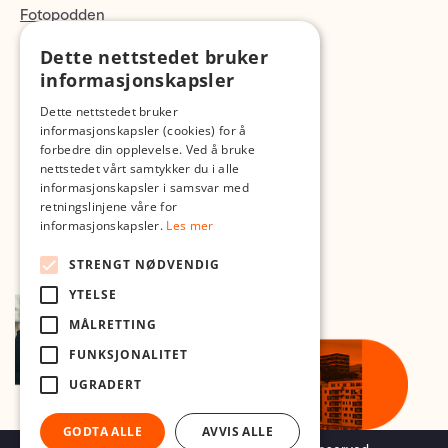
Fotopodden
Dette nettstedet bruker
Med forbehold om skrive- og lagerfeil
informasjonskapsler
Dette nettstedet bruker
informasjonskapsler (cookies) for å
forbedre din opplevelse. Ved å bruke
nettstedet vårt samtykker du i alle
informasjonskapsler i samsvar med
retningslinjene våre for
informasjonskapsler.
Les mer
STRENGT NØDVENDIG
YTELSE
MÅLRETTING
FUNKSJONALITET
UGRADERT
GODTA ALLE
AVVIS ALLE