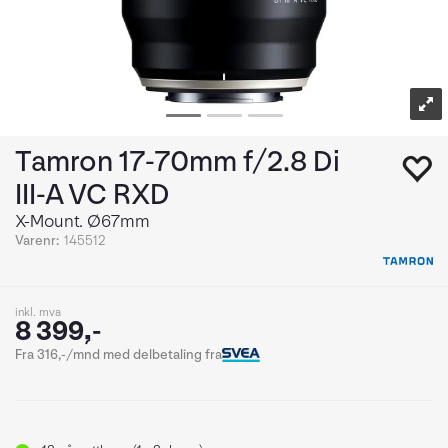
Tamron 17-70mm f/2.8 Di
III-A VC RXD
X-Mount. Ø67mm
Varenr:
145512
inkl. mva
8 399,-
Fra 316,-/mnd med delbetaling fra