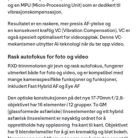
og en MPU (Micro-Processing Unit) som er dedikert til
vibrasjonskompensasjon.
Resultatet er en raskere, mer presis AF-ytelse og
en konsekvent kraftig VC (Vibration Compensation). VC er
også spesielt optimalisert for videoopptak. Denne VC-
mekanismen utnytter AI-teknologi når du tar opp video.
Rask autofokus for foto og video
RXD-trinnmotoren gir jevn og rask autofokus, fungerer
utmerket både for foto og video, og er kompatibel med
mange kameraspesifikke funksjoner og funksjoner,
inkludert Fast Hybrid AF og Eye AF
Den optiske konstruksjonen på det nye 17-70mm f/2.8-
objektivet har 16 elementer i 12 grupper. To GM
(glassformede asfæriske) linseelementer og ett hybrid
asfærisk linseelement er nøyaktig ordnet for å
opprettholde høy oppløsning fra kant til kant. Objektivet
har 9 blenderlameller for å gi en kremaktig og bløt bokeh.