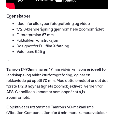
Egenskaper
Ideell for alle typer fotografering og video
f/2.8-blenderåpning gjennom hele zoomområdet
Filterstørrelse 67 mm
Fuktsikker konstruksjon
Designet for Fujifilm X-fatning
Veier bare 525 g
.
Tamron 17-70mm
har en 17 mm vidvinkel, som er ideell for
landskaps- og arkitekturfotografering, og har en
rekkevidde på opptil 70 mm. Med dette området er det det
første f/2.8 høyhastighets zoomobjektivet i verden for
APS-C speilløse kameraer som oppnår et 4,1x
zoomforhold.
Objektivet er utstyrt med Tamrons VC-mekanisme
(Vibration Compensation) for å minimere kamerarystelser