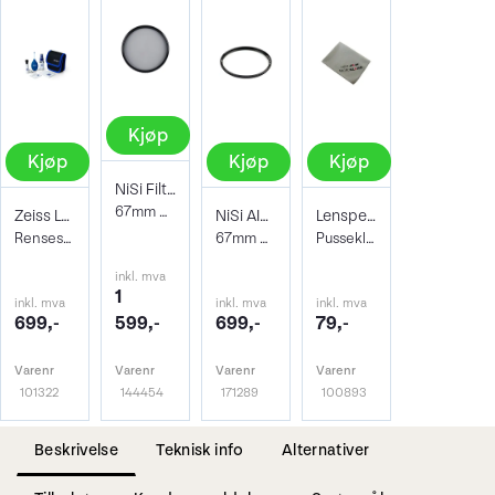
Kjøp
Kjøp
Kjøp
Kjøp
NiSi Filter Circ Polarizer True Color 67
67mm Pro Nano Pola Filter
Zeiss Lens Cleaning Kit
NiSi AIR Protector Filter 67mm
Lenspen Photo Microklear Cloth
Rensesett for objektiv og kamera
67mm Beskyttelsesfilter
Pusseklut i microfiber
inkl. mva
1
inkl. mva
inkl. mva
inkl. mva
699,-
599,-
699,-
79,-
Varenr
Varenr
Varenr
Varenr
101322
144454
171289
100893
Beskrivelse
Teknisk info
Alternativer