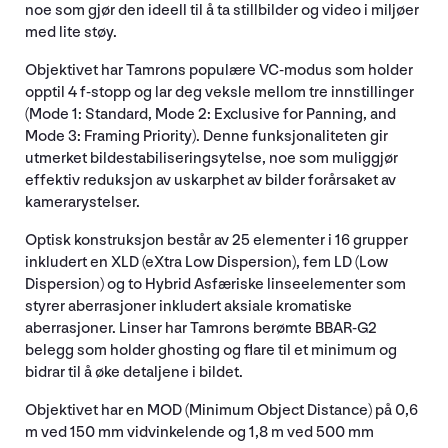
noe som gjør den ideell til å ta stillbilder og video i miljøer
med lite støy.
Objektivet har Tamrons populære VC-modus som holder
opptil 4 f-stopp og lar deg veksle mellom tre innstillinger
(Mode 1: Standard, Mode 2: Exclusive for Panning, and
Mode 3: Framing Priority). Denne funksjonaliteten gir
utmerket bildestabiliseringsytelse, noe som muliggjør
effektiv reduksjon av uskarphet av bilder forårsaket av
kamerarystelser.
Optisk konstruksjon består av 25 elementer i 16 grupper
inkludert en XLD (eXtra Low Dispersion), fem LD (Low
Dispersion) og to Hybrid Asfæriske linseelementer som
styrer aberrasjoner inkludert aksiale kromatiske
aberrasjoner. Linser har Tamrons berømte BBAR-G2
belegg som holder ghosting og flare til et minimum og
bidrar til å øke detaljene i bildet.
Objektivet har en MOD (Minimum Object Distance) på 0,6
m ved 150 mm vidvinkelende og 1,8 m ved 500 mm