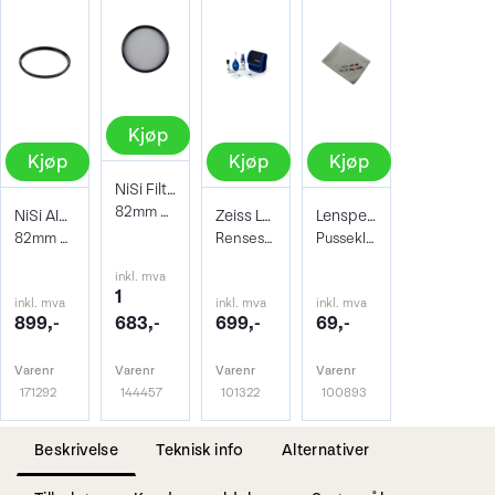
Kjøp
Kjøp
Kjøp
Kjøp
NiSi Filter Circ Polarizer True Color 82
82mm Pro Nano Pola Filter
NiSi AIR Protector Filter 82mm
Zeiss Lens Cleaning Kit
Lenspen Photo Microklear Cloth
82mm Beskyttelsesfilter
Rensesett for objektiv og kamera
Pusseklut i microfiber
inkl. mva
1
inkl. mva
inkl. mva
inkl. mva
899,-
683,-
699,-
69,-
Varenr
Varenr
Varenr
Varenr
171292
144457
101322
100893
Beskrivelse
Teknisk info
Alternativer