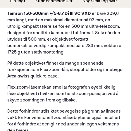
Tilbehør
Kundeanmeldelser
Spørsmål og svar
Tamron 150-500mm F/5-6.7 Di III VC VXD
er bare 209,6
mm langt, med en maksimal diameter på 93 mm, en
utrolig kompakt størrelse for en 500 mm ultra-telezoom,
designet for speilfrie kameraer i fullformat. Selv når den
utvides til 500 mm, er objektivet fortsatt
bemerkelsesverdig kompakt med bare 283 mm, vekten er
1725 g uten stativmontering.
På dette objektivet finner du mange spennende
funksjoner som Flex zoom-lås, stroppholder og innebygd
Arca-swiss quick release.
Flex zoom-låsemekanisme lar fotografen øyeblikkelig
låse objektivet i hvilken som helst zoom-posisjon ved å
skyve zoomringen frem og tilbake.
Dette forhindrer utilsiktet bevegelse på grunn av linsens
vekt. En konvensjonell zoomlåsebryter er også installert
for å forhindre at den glir ned under sin egen vekt mens
den bæres.