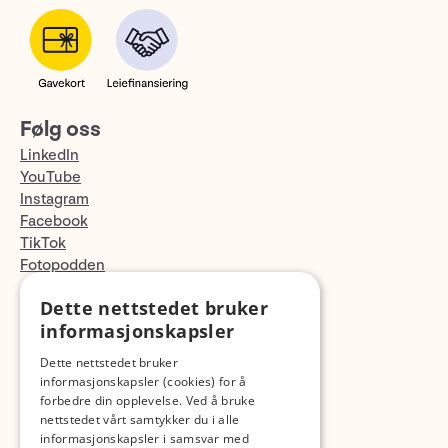
Følg oss
LinkedIn
YouTube
Instagram
Facebook
TikTok
Fotopodden
Dette nettstedet bruker
Med forbehold om skrive- og lagerfeil
informasjonskapsler
Dette nettstedet bruker
informasjonskapsler (cookies) for å
forbedre din opplevelse. Ved å bruke
nettstedet vårt samtykker du i alle
informasjonskapsler i samsvar med