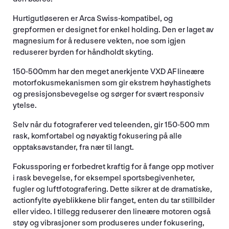
Hurtigutløseren er Arca Swiss-kompatibel, og
grepformen er designet for enkel holding. Den er laget av
magnesium for å redusere vekten, noe som igjen
reduserer byrden for håndholdt skyting.
150-500mm har den meget anerkjente VXD AF lineære
motorfokusmekanismen som gir ekstrem høyhastighets
og presisjonsbevegelse og sørger for svært responsiv
ytelse.
Selv når du fotograferer ved teleenden, gir 150-500 mm
rask, komfortabel og nøyaktig fokusering på alle
opptaksavstander, fra nær til langt.
Fokussporing er forbedret kraftig for å fange opp motiver
i rask bevegelse, for eksempel sportsbegivenheter,
fugler og luftfotografering. Dette sikrer at de dramatiske,
actionfylte øyeblikkene blir fanget, enten du tar stillbilder
eller video. I tillegg reduserer den lineære motoren også
støy og vibrasjoner som produseres under fokusering,