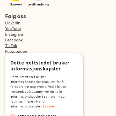
Følg oss
LinkedIn
YouTube
Instagram
Facebook
TikTok
Fotopodden
Dette nettstedet bruker
Med forbehold om skrive- og lagerfeil
informasjonskapsler
Dette nettstedet bruker
informasjonskapsler (cookies) for å
forbedre din opplevelse. Ved å bruke
nettstedet vårt samtykker du i alle
informasjonskapsler i samsvar med
retningslinjene våre for
informasjonskapsler.
Les mer