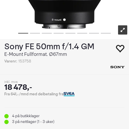
Sony FE 50mm f/1.4 GM
E-Mount Fullformat. Ø67mm
Varenr:
153758
inkl. mva
18 478,-
Fra 641,-/mnd med delbetaling fra
4
på butikklager
3
på nettlager (1 - 3 uker)