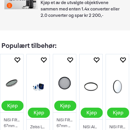
Kjøp et av de utvalgte objektivene
sammen med enten 1.4x converter eller
2.0 converter og spar kr 2 200,-
Populært tilbehør:
Kjøp
Kjøp
Kjøp
Kjøp
Kjøp
NiSi Filter ND-Vario 1-5 stops TrueColor
NiSi Filter Circ Polarizer True Color 67
67mm Pro Nano 1-5stops Variable ND
67mm Pro Nano Pola Filter
Zeiss Lens Cleaning Kit
NiSi AIR Protector Filter 67mm
NiSi Filter Pro Nano AIR UV 67mm