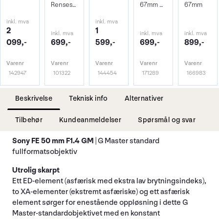
Rensesett for objektiv og kamera
67mm Beskyttelsesfilter
67mm
inkl. mva
inkl. mva
2
1
inkl. mva
inkl. mva
inkl. mva
099,-
699,-
599,-
699,-
899,-
Varenr
Varenr
Varenr
Varenr
Varenr
142947
101322
144454
171289
166983
Beskrivelse
Teknisk info
Alternativer
Tilbehør
Kundeanmeldelser
Spørsmål og svar
Sony FE 50 mm F1.4 GM
| G Master standard
fullformatsobjektiv
Utrolig skarpt
Ett ED-element (asfærisk med ekstra lav brytningsindeks),
to XA-elementer (ekstremt asfæriske) og ett asfærisk
element sørger for enestående oppløsning i dette G
Master-standardobjektivet med en konstant