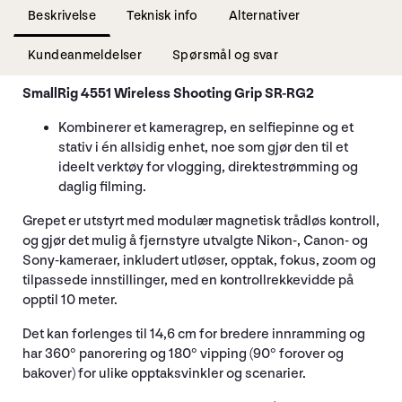
Beskrivelse
Teknisk info
Alternativer
Kundeanmeldelser
Spørsmål og svar
SmallRig 4551 Wireless Shooting Grip SR-RG2
Kombinerer et kameragrep, en selfiepinne og et
stativ i én allsidig enhet, noe som gjør den til et
ideelt verktøy for vlogging, direktestrømming og
daglig filming.
Grepet er utstyrt med modulær magnetisk trådløs kontroll,
og gjør det mulig å fjernstyre utvalgte Nikon-, Canon- og
Sony-kameraer, inkludert utløser, opptak, fokus, zoom og
tilpassede innstillinger, med en kontrollrekkevidde på
opptil 10 meter.
Det kan forlenges til 14,6 cm for bredere innramming og
har 360° panorering og 180° vipping (90° forover og
bakover) for ulike opptaksvinkler og scenarier.