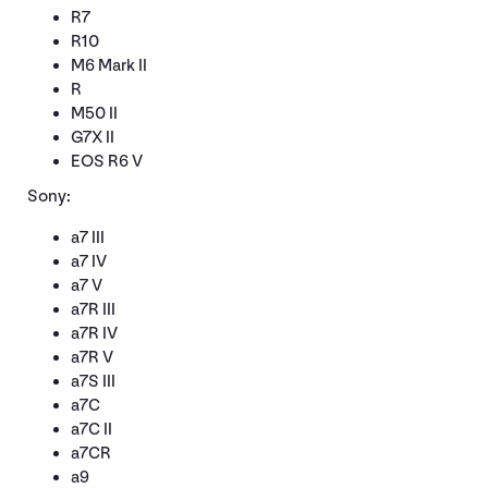
R7
R10
M6 Mark II
R
M50 II
G7X II
EOS R6 V
Sony:
a7 III
a7 IV
a7 V
a7R III
a7R IV
a7R V
a7S III
a7C
a7C II
a7CR
a9