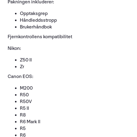
Pakningen inkluderer:
Opptaksgrep
Håndleddsstropp
Brukerhåndbok
Fjernkontrollens kompatibilitet
Nikon:
Z50 II
Zr
Canon EOS:
M200
R50
R50V
R5 II
R8
R6 Mark II
R5
R6