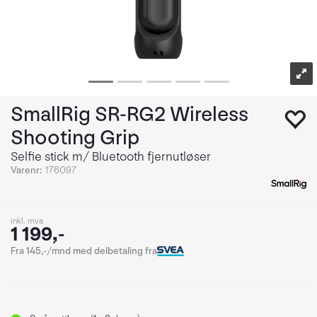
SmallRig SR-RG2 Wireless
Shooting Grip
Selfie stick m/ Bluetooth fjernutløser
Varenr:
176097
inkl. mva
1 199,-
Fra 145,-/mnd med delbetaling fra