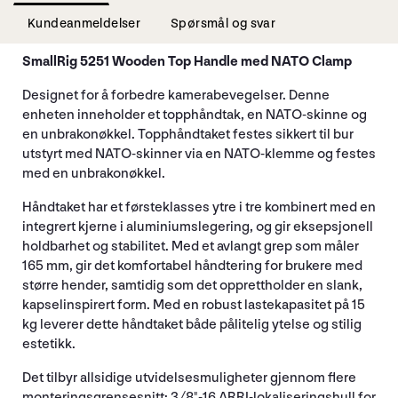
Kundeanmeldelser
Spørsmål og svar
SmallRig 5251 Wooden Top Handle med NATO Clamp
Designet for å forbedre kamerabevegelser. Denne
enheten inneholder et topphåndtak, en NATO-skinne og
en unbrakonøkkel. Topphåndtaket festes sikkert til bur
utstyrt med NATO-skinner via en NATO-klemme og festes
med en unbrakonøkkel.
Håndtaket har et førsteklasses ytre i tre kombinert med en
integrert kjerne i aluminiumslegering, og gir eksepsjonell
holdbarhet og stabilitet. Med et avlangt grep som måler
165 mm, gir det komfortabel håndtering for brukere med
større hender, samtidig som det opprettholder en slank,
kapselinspirert form. Med en robust lastekapasitet på 15
kg leverer dette håndtaket både pålitelig ytelse og stilig
estetikk.
Det tilbyr allsidige utvidelsesmuligheter gjennom flere
monteringsgrensesnitt: 3/8"-16 ARRI-lokaliseringshull for