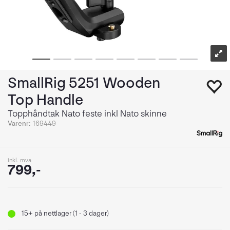
SmallRig 5251 Wooden
Top Handle
Topphåndtak Nato feste inkl Nato skinne
Varenr:
169449
inkl. mva
799,-
15+
på nettlager (1 - 3 dager)