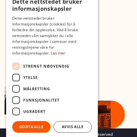
Dette nettstedet bruker
Fotopodden
informasjonskapsler
Med forbehold om skrive- og lagerfeil
Dette nettstedet bruker
informasjonskapsler (cookies) for å
forbedre din opplevelse. Ved å bruke
nettstedet vårt samtykker du i alle
informasjonskapsler i samsvar med
retningslinjene våre for
informasjonskapsler.
Les mer
STRENGT NØDVENDIG
YTELSE
MÅLRETTING
FUNKSJONALITET
UGRADERT
GODTA ALLE
AVVIS ALLE
Copyright © 2026 Foto.no - All rights reserved