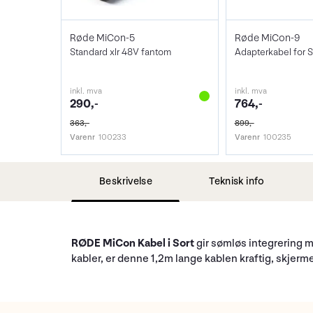
Røde MiCon-5
Røde MiCon-9
Standard xlr 48V fantom
inkl. mva
inkl. mva
290,-
764,-
363,-
899,-
Varenr
100233
Varenr
100235
Beskrivelse
Teknisk info
RØDE MiCon Kabel i Sort
gir sømløs integrering 
kabler, er denne 1,2m lange kablen kraftig, skjerme