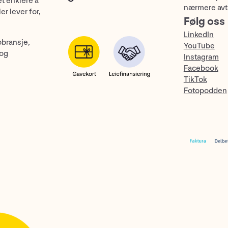
et enklere å
nærmere avt
er lever for,
Følg oss
LinkedIn
obransje,
YouTube
 og
Instagram
Facebook
TikTok
Fotopodden