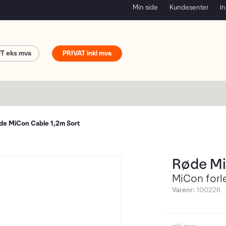
Min side
Kundesenter
In
FT
PRIVAT
de MiCon Cable 1,2m Sort
Røde Mi
MiCon forl
Varenr:
100226