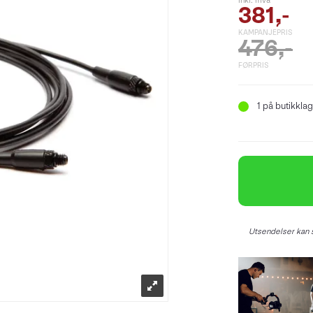
inkl. mva
381,-
KAMPANJEPRIS
476,-
FØRPRIS
1
på butikklag
Utsendelser kan s