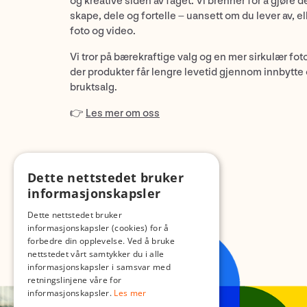
og kreative siden av faget. Vi brenner for å gjøre d
skape, dele og fortelle – uansett om du lever av, ell
foto og video.
Vi tror på bærekraftige valg og en mer sirkulær fot
der produkter får lengre levetid gjennom innbytte
bruktsalg.
👉
Les mer om oss
Dette nettstedet bruker
informasjonskapsler
Dette nettstedet bruker
informasjonskapsler (cookies) for å
forbedre din opplevelse. Ved å bruke
nettstedet vårt samtykker du i alle
informasjonskapsler i samsvar med
retningslinjene våre for
informasjonskapsler.
Les mer