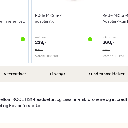
Røde MiCon-7
Røde MiCon-
Adapterkabel for Sennheiser Lemo
adapter AK
Adapter 4-pin 
inkl. mva
inkl. mva
223,-
260,-
279,-
325,-
Varenr
103769
Varenr
100229
Alternativer
Tilbehør
Kundeanmeldelser
mellom RØDE HS1-headsettet og Lavalier-mikrofonene og et bredt
t og Kevlar forsterket.