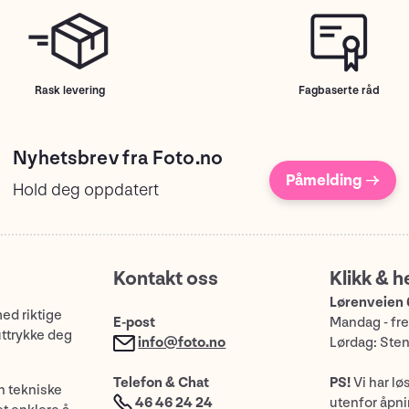
Rask levering
Fagbaserte råd
Nyhetsbrev fra Foto.no
Påmelding →
Hold deg oppdatert
Kontakt oss
Klikk & h
Lørenveien 
med riktige
E-post
Mandag - fre
uttrykke deg
info@foto.no
Lørdag: Ste
Telefon & Chat
PS!
Vi har lø
n tekniske
46 46 24 24
utenfor åpnin