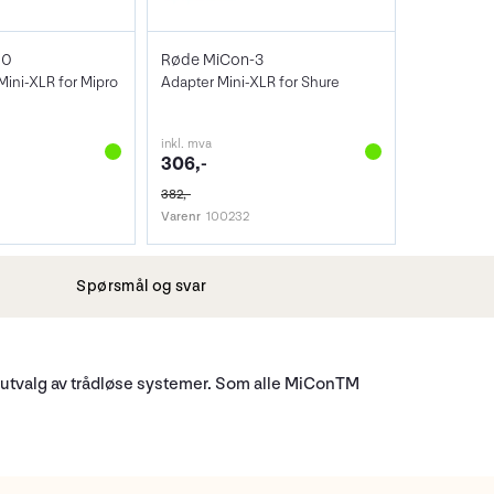
10
Røde MiCon-3
Mini-XLR for Mipro
Adapter Mini-XLR for Shure
inkl. mva
306,-
382,-
Varenr
100232
Spørsmål og svar
 utvalg av trådløse systemer. Som alle MiConTM