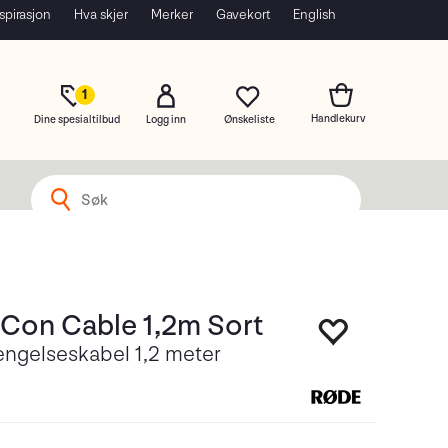
spirasjon
Hva skjer
Merker
Gavekort
English
1
Dine spesialtilbud
Logg inn
Con Cable 1,2m Sort
engelseskabel 1,2 meter