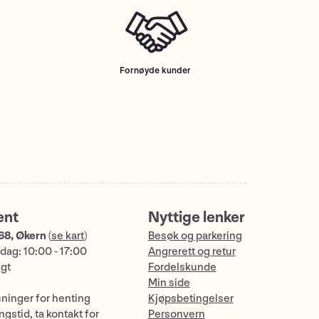
Fornøyde kunder
ent
Nyttige lenker
68, Økern
(
se kart
)
Besøk og parkering
dag: 10:00 - 17:00
Angrerett og retur
ngt
Fordelskunde
Min side
sninger for henting
Kjøpsbetingelser
gstid, ta kontakt for
Personvern