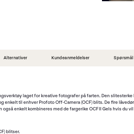
Alternativer
Kundeanmeldelser
Spørsmål 
ngsverktøy laget for kreative fotografer på farten. Den sliteste
 enkelt til enhver Profoto Off-Camera (OCF) blits. De fire låvedøre
gså enkelt kombineres med de fargerike OCF II Gels hvis du vil just
F) blitser.