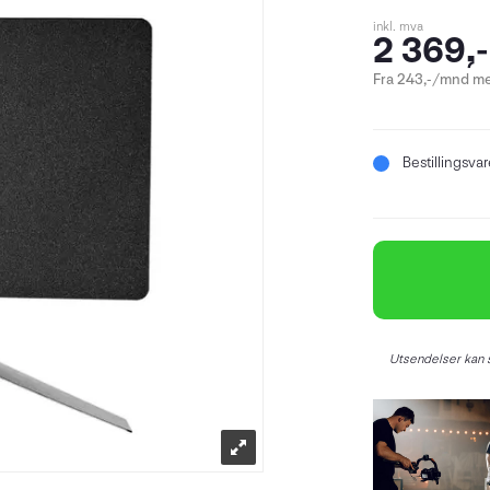
inkl. mva
2 369,-
Fra 243,-/mnd me
Bestillingsva
Utsendelser kan s