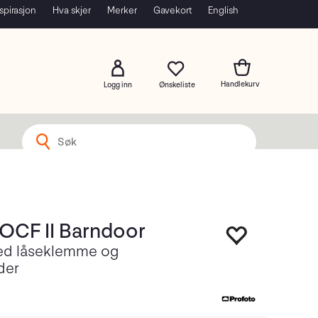
spirasjon
Hva skjer
Merker
Gavekort
English
Logg inn
 OCF II Barndoor
ed låseklemme og
der