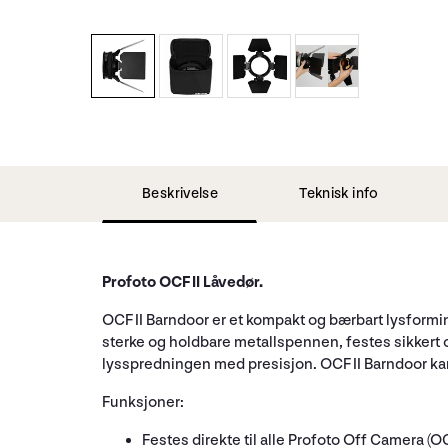
Beskrivelse
Teknisk info
Profoto OCF II Låvedør.
OCF II Barndoor er et kompakt og bærbart lysformi
sterke og holdbare metallspennen, festes sikkert og
lysspredningen med presisjon. OCF II Barndoor kan o
Funksjoner:
Festes direkte til alle Profoto Off Camera (OC