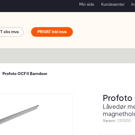
Min side
Kundesenter
In
FT
PRIVAT
Profoto OCF II Barndoor
Profoto
Låvedør m
magnethol
Varenr:
131000