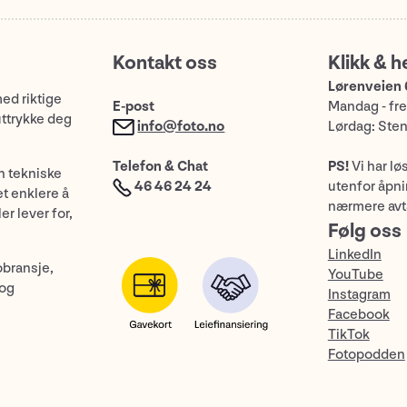
Kontakt oss
Klikk & h
Lørenveien 
med riktige
E-post
Mandag - fre
uttrykke deg
info@foto.no
Lørdag: Ste
Telefon & Chat
PS!
Vi har lø
n tekniske
46 46 24 24
utenfor åpnin
et enklere å
nærmere avt
er lever for,
Følg oss
LinkedIn
obransje,
YouTube
 og
Instagram
Facebook
TikTok
Fotopodden