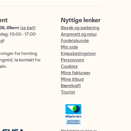
ent
Nyttige lenker
68, Økern
(
se kart
)
Besøk og parkering
dag: 10:00 - 17:00
Angrerett og retur
ngt
Fordelskunde
Min side
sninger for henting
Kjøpsbetingelser
gstid, ta kontakt for
Personvern
ale.
Cookies
Mine fakturaer
Mine tilbud
Bærekraft
Tourist
Med forbehold om skrive- og