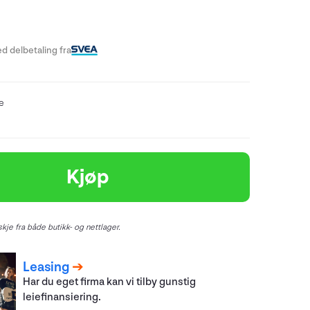
d delbetaling fra
re
Kjøp
kje fra både butikk- og nettlager.
Leasing
Har du eget firma kan vi tilby gunstig
leiefinansiering.