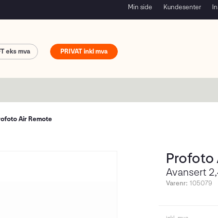
Min side
Kundesenter
In
FT
PRIVAT
rofoto Air Remote
Profoto
Avansert 2,
Varenr:
105079