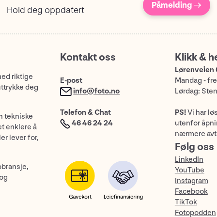
Påmelding →
Hold deg oppdatert
Kontakt oss
Klikk & h
Lørenveien 
med riktige
E-post
Mandag - fre
uttrykke deg
info@foto.no
Lørdag: Ste
Telefon & Chat
PS!
Vi har lø
n tekniske
46 46 24 24
utenfor åpnin
et enklere å
nærmere avt
er lever for,
Følg oss
LinkedIn
obransje,
YouTube
 og
Instagram
Facebook
TikTok
Fotopodden