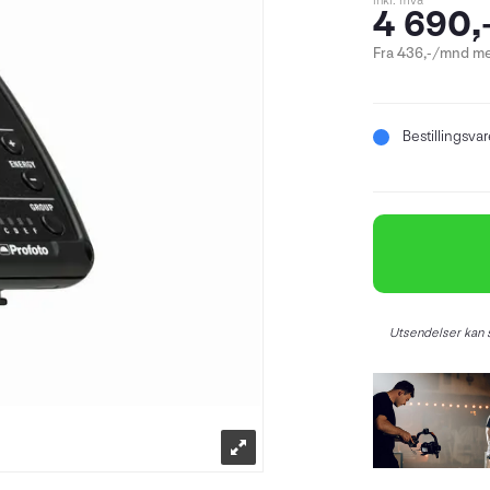
inkl. mva
4 690,
Fra 436,-/mnd me
Bestillingsva
Utsendelser kan s