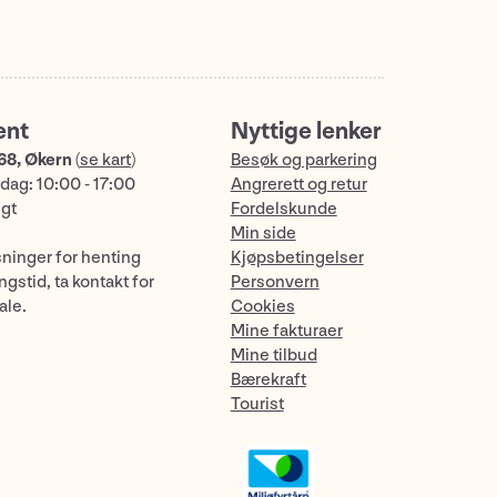
ent
Nyttige lenker
68, Økern
(
se kart
)
Besøk og parkering
dag: 10:00 - 17:00
Angrerett og retur
ngt
Fordelskunde
Min side
sninger for henting
Kjøpsbetingelser
gstid, ta kontakt for
Personvern
ale.
Cookies
Mine fakturaer
Mine tilbud
Bærekraft
Tourist