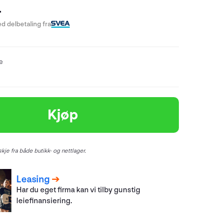
-
d delbetaling fra
re
Kjøp
kje fra både butikk- og nettlager.
Leasing
Har du eget firma kan vi tilby gunstig
leiefinansiering.