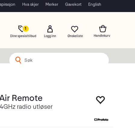
spirasjon
Hva skjer
Merker
Gavekort
English
1
Dine spesialtilbud
Logg inn
 Air Remote
4GHz radio utløser