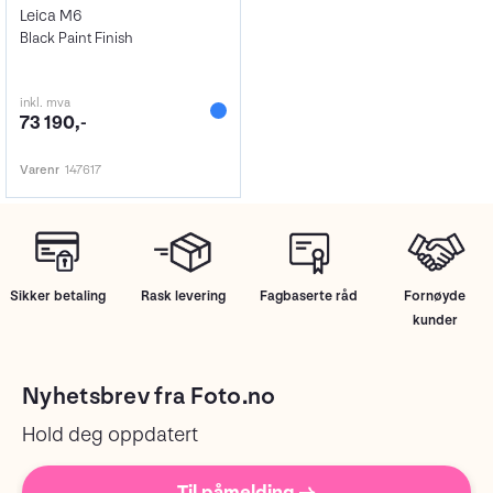
Leica M6
Black Paint Finish
inkl. mva
73 190,-
Varenr
147617
Sikker betaling
Rask levering
Fagbaserte råd
Fornøyde
kunder
Nyhetsbrev fra Foto.no
Hold deg oppdatert
Til påmelding →