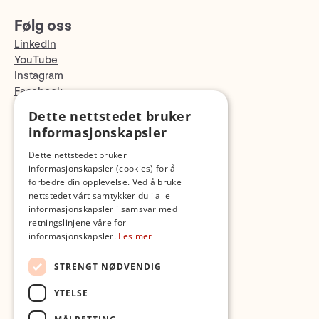
Følg oss
LinkedIn
YouTube
Instagram
Facebook
TikTok
Dette nettstedet bruker
Fotopodden
informasjonskapsler
Dette nettstedet bruker
Med forbehold om skrive- og lagerfeil
informasjonskapsler (cookies) for å
forbedre din opplevelse. Ved å bruke
nettstedet vårt samtykker du i alle
informasjonskapsler i samsvar med
retningslinjene våre for
informasjonskapsler.
Les mer
STRENGT NØDVENDIG
YTELSE