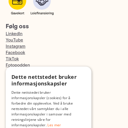
Følg oss
LinkedIn
YouTube
Instagram
Facebook
TikTok
Fotopodden
Dette nettstedet bruker
Med forbehold om skrive- og lagerfeil
informasjonskapsler
Dette nettstedet bruker
informasjonskapsler (cookies) for å
forbedre din opplevelse. Ved å bruke
nettstedet vårt samtykker du i alle
informasjonskapsler i samsvar med
retningslinjene våre for
informasjonskapsler.
Les mer