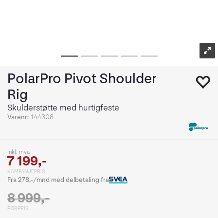
PolarPro Pivot Shoulder
Rig
Skulderstøtte med hurtigfeste
Varenr:
144308
inkl. mva
7 199,-
KAMPANJEPRIS
Fra 278,-/mnd med delbetaling fra
8 999,-
FØRPRIS