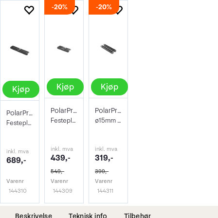
20%
20%
Kjøp
Kjøp
Kjøp
PolarPro 120mm Plate og skruer
PolarPro 100mm Extension Rods
PolarPro Pivot 200 Video Plate
Festeplate Video tilsv Manfrotto 501PL
ø15mm ROD 10cm Carbon rør
Festeplate Pivot Rig + 501PL
inkl. mva
inkl. mva
inkl. mva
439,-
319,-
689,-
549,-
399,-
Varenr
Varenr
Varenr
144310
144309
144311
Beskrivelse
Teknisk info
Tilbehør