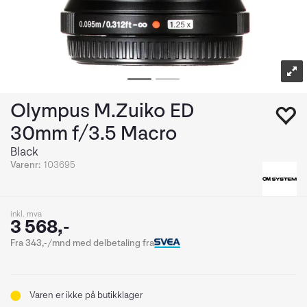
Olympus M.Zuiko ED
30mm f/3.5 Macro
Black
Varenr:
103695
inkl. mva
3 568,-
Fra 343,-/mnd med delbetaling fra
Varen er ikke på butikklager