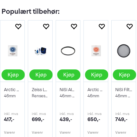
Populært tilbehør:
Kjøp
Kjøp
Kjøp
Kjøp
Kjøp
Arctic Pro filter Polarizer
Zeiss Lens Cleaning Kit
NiSi AIR Protector Filter 46mm
Arctic Pro filter Protector Superior
NiSi Filter Circ Polarizer True Color 46
46mm
Rensesett for objektiv og kamera
46mm Beskyttelsesfilter
46mm
46mm Pro Nano Pola Filter
inkl. mva
inkl. mva
inkl. mva
inkl. mva
inkl. mva
417,-
699,-
439,-
650,-
749,-
Varenr
Varenr
Varenr
Varenr
Varenr