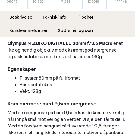
109045
101322
171283
109019
144448
Beskrivelse
Teknisk info
Tilbehør
Kundeanmeldelser
Spørsmål og svar
Olympus M.ZUIKO DIGITAL ED 30mm f/3.5 Macro
er et
lite og hendig objektiv med ekstremt god nærgrense
og rask autofokus med en vekt på under 130g.
Egenskaper
Tilsvarer 60mm på fullformat
Rask autofokus
Vekt: 128g
Kom nærmere med 9,5cm nærgrense
Med en nærgrense på bare 9,5cm kan du komme virkelig
når innpå små motiver og en verden vi sjelden får ta del i.
Med en forstørrelsesgrad på tilsvarende 1:2,5 trenger
ikke reisn bli lang før de interesante motivene åpenbarer