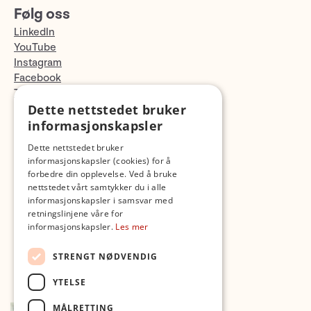
Følg oss
LinkedIn
YouTube
Instagram
Facebook
TikTok
Dette nettstedet bruker
Fotopodden
informasjonskapsler
Med forbehold om skrive- og lagerfeil
Dette nettstedet bruker
informasjonskapsler (cookies) for å
forbedre din opplevelse. Ved å bruke
nettstedet vårt samtykker du i alle
informasjonskapsler i samsvar med
retningslinjene våre for
informasjonskapsler.
Les mer
STRENGT NØDVENDIG
YTELSE
MÅLRETTING