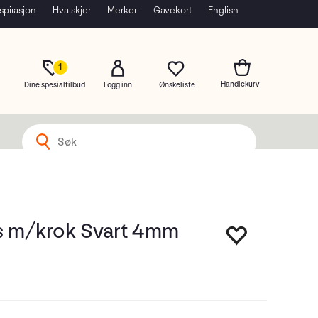
spirasjon
Hva skjer
Merker
Gavekort
English
1
Dine spesialtilbud
Logg inn
s m/krok Svart 4mm