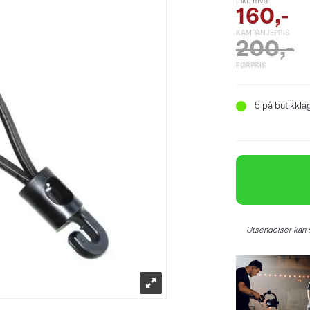
inkl. mva
160,-
KAMPANJEPRIS
200,-
FØRPRIS
5
på butikkla
Utsendelser kan s