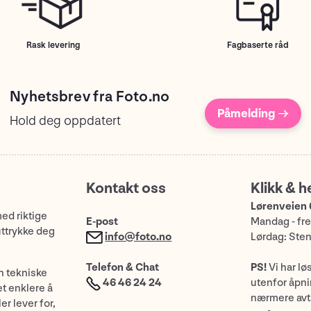
Rask levering
Fagbaserte råd
Nyhetsbrev fra Foto.no
Påmelding →
Hold deg oppdatert
Kontakt oss
Klikk & h
Lørenveien 
med riktige
E-post
Mandag - fre
uttrykke deg
info@foto.no
Lørdag: Ste
Telefon & Chat
PS!
Vi har lø
n tekniske
46 46 24 24
utenfor åpnin
et enklere å
nærmere avt
er lever for,