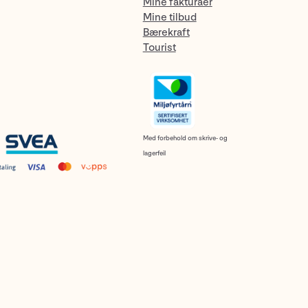
Mine fakturaer
Mine tilbud
Bærekraft
Tourist
Med forbehold om skrive- og
lagerfeil