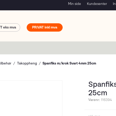
Min side
Kundesenter
In
FT
PRIVAT
tilbehør
Takoppheng
Spanfiks m/krok Svart 4mm 25cm
Spanfik
25cm
Varenr:
116394