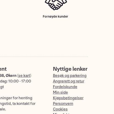
Fornøyde kunder
ent
Nyttige lenker
68, Økern
(
se kart
)
Besøk og parkering
dag: 10:00 - 17:00
Angrerett og retur
ngt
Fordelskunde
Min side
sninger for henting
Kjøpsbetingelser
gstid, ta kontakt for
Personvern
ale.
Cookies