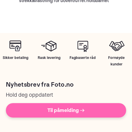
strekkavlastning for uovertruffet holdbarhet
Sikker betaling
Rask levering
Fagbaserte råd
Fornøyde
kunder
Nyhetsbrev fra Foto.no
Hold deg oppdatert
Til påmelding →