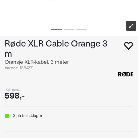
Røde XLR Cable Orange 3
m
Oransje XLR-kabel. 3 meter
Varenr:
155477
inkl. mva
598,-
3
på butikklager