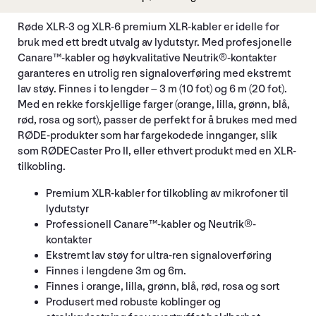
Røde XLR-3 og XLR-6 premium XLR-kabler er idelle for
bruk med ett bredt utvalg av lydutstyr. Med profesjonelle
Canare™-kabler og høykvalitative Neutrik®-kontakter
garanteres en utrolig ren signaloverføring med ekstremt
lav støy. Finnes i to lengder – 3 m (10 fot) og 6 m (20 fot).
Med en rekke forskjellige farger (orange, lilla, grønn, blå,
rød, rosa og sort), passer de perfekt for å brukes med med
RØDE-produkter som har fargekodede innganger, slik
som RØDECaster Pro II, eller ethvert produkt med en XLR-
tilkobling.
Premium XLR-kabler for tilkobling av mikrofoner til
lydutstyr
Professionell Canare™-kabler og Neutrik®-
kontakter
Ekstremt lav støy for ultra-ren signaloverføring
Finnes i lengdene 3m og 6m.
Finnes i orange, lilla, grønn, blå, rød, rosa og sort
Produsert med robuste koblinger og