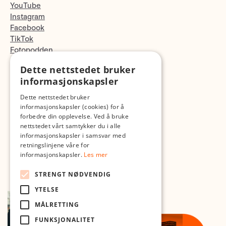
YouTube
Instagram
Facebook
TikTok
Fotopodden
Dette nettstedet bruker
Med forbehold om skrive- og lagerfeil
informasjonskapsler
Dette nettstedet bruker
informasjonskapsler (cookies) for å
forbedre din opplevelse. Ved å bruke
nettstedet vårt samtykker du i alle
informasjonskapsler i samsvar med
retningslinjene våre for
informasjonskapsler.
Les mer
STRENGT NØDVENDIG
YTELSE
MÅLRETTING
FUNKSJONALITET