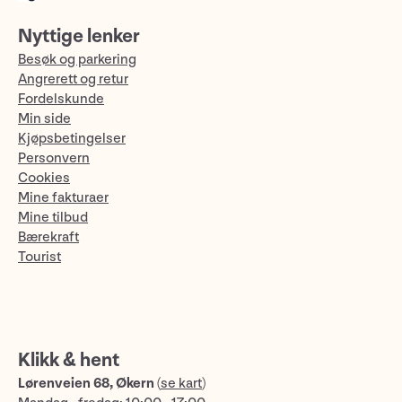
Nyttige lenker
Besøk og parkering
Angrerett og retur
Fordelskunde
Min side
Kjøpsbetingelser
Personvern
Cookies
Mine fakturaer
Mine tilbud
Bærekraft
Tourist
Klikk & hent
Lørenveien 68, Økern
(
se kart
)