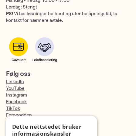
Mandag - fredag: 10:00 - 17:00
Lørdag: Stengt
PS!
Vi har løsninger for henting utenfor åpningstid, ta
kontakt for nærmere avtale.
Følg oss
LinkedIn
YouTube
Instagram
Facebook
TikTok
Fotopodden
Dette nettstedet bruker
Med forbehold om skrive- og lagerfeil
informasjonskapsler