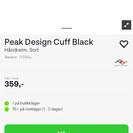
Peak Design Cuff Black
Håndreim. Sort
Varenr:
113994
inkl. mva
359,-
1
på butikklager
15+
på nettlager (1 - 3 dager)