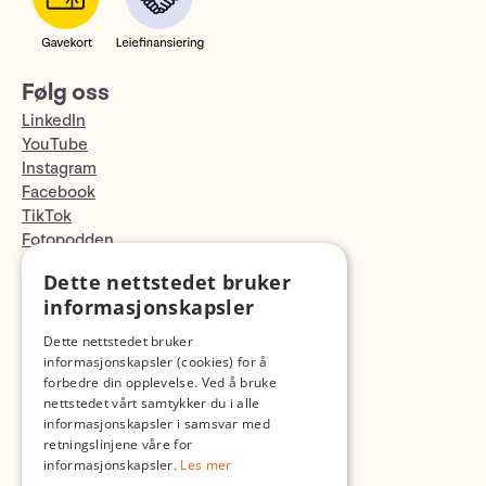
Følg oss
LinkedIn
YouTube
Instagram
Facebook
TikTok
Fotopodden
Dette nettstedet bruker
Med forbehold om skrive- og lagerfeil
informasjonskapsler
Dette nettstedet bruker
informasjonskapsler (cookies) for å
forbedre din opplevelse. Ved å bruke
nettstedet vårt samtykker du i alle
informasjonskapsler i samsvar med
retningslinjene våre for
informasjonskapsler.
Les mer