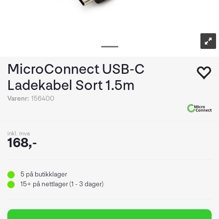
MicroConnect USB-C
Ladekabel Sort 1.5m
Varenr:
156400
inkl. mva
168,-
5
på butikklager
15+
på nettlager (1 - 3 dager)