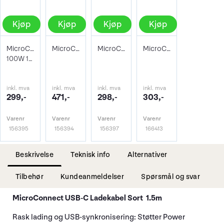
Kjøp
Kjøp
Kjøp
Kjøp
MicroConnect USB-C extension Kabel 1.5m
MicroConnect USB-C Extension Kabel 1.5m
MicroConnect USB-C Extension Kabel 1m
MicroConnect USB-C Extension Kabel 0,5m
100W 10Gbps USB 3.2 Gen 2x2
inkl. mva
inkl. mva
inkl. mva
inkl. mva
299,-
471,-
298,-
303,-
Varenr
Varenr
Varenr
Varenr
156395
156394
156397
166413
Beskrivelse
Teknisk info
Alternativer
Tilbehør
Kundeanmeldelser
Spørsmål og svar
MicroConnect USB-C Ladekabel Sort 1.5m
Rask lading og USB-synkronisering: Støtter Power