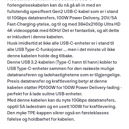
forlengelseskabelen kan du nå gå all-in med en
fullstendig spesifisert Gen2 USB-C-kabel som er i stand
til 10Gbps datatransfers, 100W Power Delivery, 20V/5A
Fast-Charging-ytelse, og til og med 3840x2160p Ultra HD
4K videoopptak med 60Hz! Det er fantastisk, og alt dette
er inkludert i denne kabelen.
Husk imidlertid at ikke alle USB-C-enheter er i stand til
alle USB Type-C-funksjoner ... men i det minste vil ikke
denne kabelen holde deg tilbake.
Denne USB 3.2-kabelen (Type-C hann til hann) kobler to
USB Type-C-enheter sammen for den raskeste mulige
datatransferen og ladehastighetene som er tilgjengelige.
Presis datatransfer og kraftlevering betyr at denne
kabelen støtter PD100W for 100W Power Delivery-lading -
perfekt for å lade sultne USB-enheter.
Med denne kabelen kan du nyte 10Gbps datatransfers,
opptil 5A ladestrøm og en usett 100W for kraftlevering.
Den myke TPE-kappen sikrer også en førsteklasses
følelse og holdbarhet for kabelen.