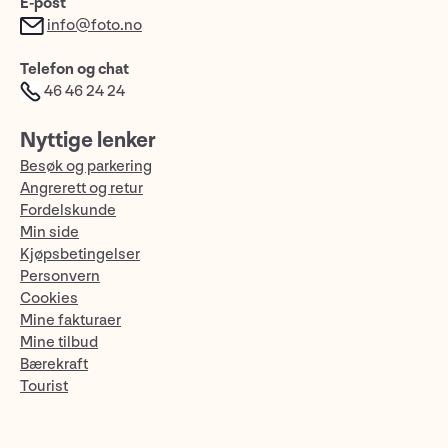
E-post
info@foto.no
Telefon og chat
46 46 24 24
Nyttige lenker
Besøk og parkering
Angrerett og retur
Fordelskunde
Min side
Kjøpsbetingelser
Personvern
Cookies
Mine fakturaer
Mine tilbud
Bærekraft
Tourist