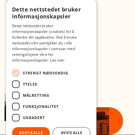
TikTok
Dette nettstedet bruker
Fotopodden
informasjonskapsler
Med forbehold om skrive- og lagerfeil
Dette nettstedet bruker
informasjonskapsler (cookies) for å
forbedre din opplevelse. Ved å bruke
nettstedet vårt samtykker du i alle
informasjonskapsler i samsvar med
retningslinjene våre for
informasjonskapsler.
Les mer
STRENGT NØDVENDIG
YTELSE
MÅLRETTING
FUNKSJONALITET
UGRADERT
GODTA ALLE
AVVIS ALLE