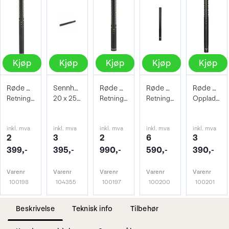
Kjøp
Kjøp
Kjøp
Kjøp
Kjøp
Røde NTG2 Multi Power Shotgun Mic
Sennheiser MKE 600
Røde NTG1 Shotgun Microphone
Røde NTG3B Shotgun Microphone Sort
Røde NTG4+ Directional Condenser Mic
Retningsstyrt mikrofon 22 x 280mm
20 x 256 mm Shotgun mikrofon
Retningsstyrt mikrofon 22 x 219mm
Retningsstyrt mikrofon 19 x 255 mm
Oppladbar Retningsstyrt mikrofon
inkl. mva
inkl. mva
inkl. mva
inkl. mva
inkl. mva
2
3
2
6
3
399,-
395,-
990,-
590,-
390,-
Varenr
Varenr
Varenr
Varenr
Varenr
100198
104355
100197
100200
100201
Beskrivelse
Teknisk info
Tilbehør