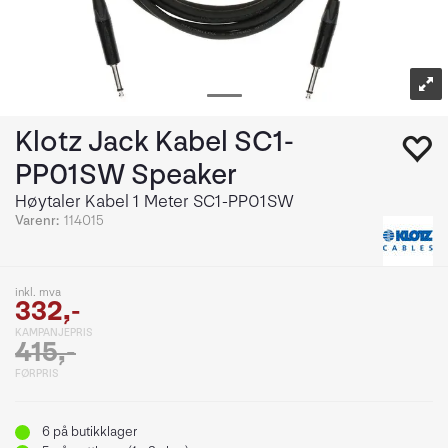
Klotz Jack Kabel SC1-
PP01SW Speaker
Høytaler Kabel 1 Meter SC1-PP01SW
Varenr:
114015
inkl. mva
332,-
KAMPANJEPRIS
415,-
FØRPRIS
6
på butikklager