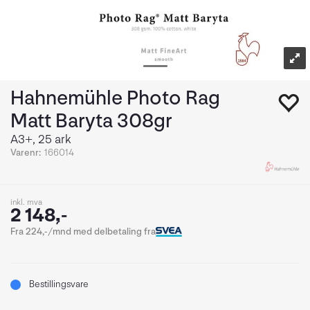
Hahnemühle Photo Rag
Matt Baryta 308gr
A3+, 25 ark
Varenr:
166014
inkl. mva
2 148,-
Fra 224,-/mnd med delbetaling fra
Bestillingsvare