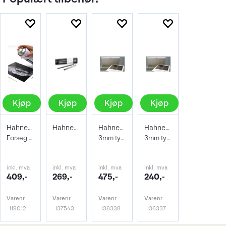
Kjøp
Kjøp
Kjøp
Kjøp
Hahnemühle Protective Spray 400ml
Hahnemühle Signing Pen Duo
Hahnemühle Archive & Portfoliobox A2
Hahnemühle Archive & Portfoliobox A3+
Forseglende og beskyttene lakk
3mm tykkelse 605x435x35 mm
3mm tykkelse 32,9 x 48,3 cm
inkl. mva
inkl. mva
inkl. mva
inkl. mva
409,-
269,-
475,-
240,-
Varenr
Varenr
Varenr
Varenr
119012
137543
136338
136337