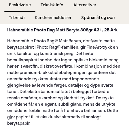
Beskrivelse
Teknisk info
Alternativer
Tilbehør
Kundeanmeldelser
Spørsmål og svar
Hahnemühle Photo Rag Matt Baryta 308gr A3+, 25 Ark
Hahnemühle Photo Rag® Matt Baryta, det første matte
barytapapiret i Photo Rag®-familien, gir FineArt-trykk en
unik karakter og kunstnerisk preg. Det hvite
bomullspapiret inneholder ingen optiske blekemidler og
har en svært fin, diskret overflate. I kombinasjon med den
matte premium-blekkstrålebelegningen garanterer det
enestående trykkresultater med imponerende
gjengivelse av levende farger, detaljer og dype svarte
toner. Det ekstra bariumsulfatet i belegget forbedrer
tonale områder, skarphet og klarhet i trykket. De trykte
områdene får en elegant, subtil glans, mens de utrykte
områdene forblir matte for å fremheve brilliansen. Dette
gjør papiret til et eksklusivt alternativ til analogt
barytapapir.