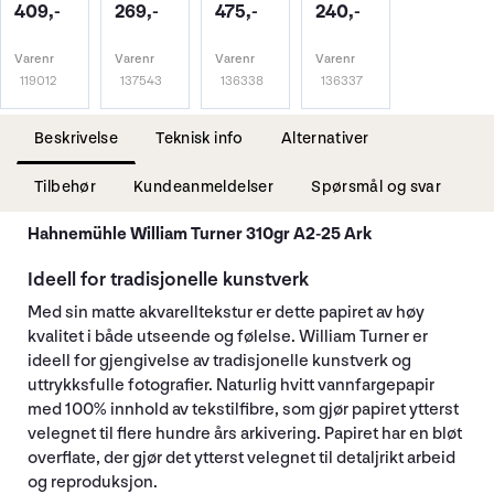
409,-
269,-
475,-
240,-
Varenr
Varenr
Varenr
Varenr
119012
137543
136338
136337
Beskrivelse
Teknisk info
Alternativer
Tilbehør
Kundeanmeldelser
Spørsmål og svar
Hahnemühle William Turner 310gr A2-25 Ark
Ideell for tradisjonelle kunstverk
Med sin matte akvarelltekstur er dette papiret av høy
kvalitet i både utseende og følelse. William Turner er
ideell for gjengivelse av tradisjonelle kunstverk og
uttrykksfulle fotografier. Naturlig hvitt vannfargepapir
med 100% innhold av tekstilfibre, som gjør papiret ytterst
velegnet til flere hundre års arkivering. Papiret har en bløt
overflate, der gjør det ytterst velegnet til detaljrikt arbeid
og reproduksjon.