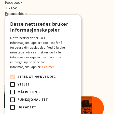
Facebook
TikTok
Fotopodden
Dette nettstedet bruker
Med forbehold om skrive- og lagerfeil
informasjonskapsler
Dette nettstedet bruker
informasjonskapsler (cookies) for å
forbedre din opplevelse. Ved å bruke
nettstedet vårt samtykker du i alle
informasjonskapsler i samsvar med
retningslinjene våre for
informasjonskapsler.
Les mer
STRENGT NØDVENDIG
YTELSE
MÅLRETTING
FUNKSJONALITET
UGRADERT