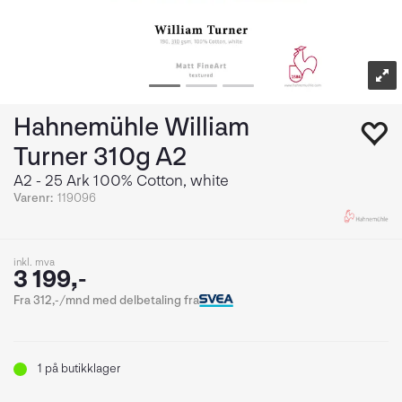
Hahnemühle William
Turner 310g A2
A2 - 25 Ark 100% Cotton, white
Varenr:
119096
inkl. mva
3 199,-
Fra 312,-/mnd med delbetaling fra
1
på butikklager