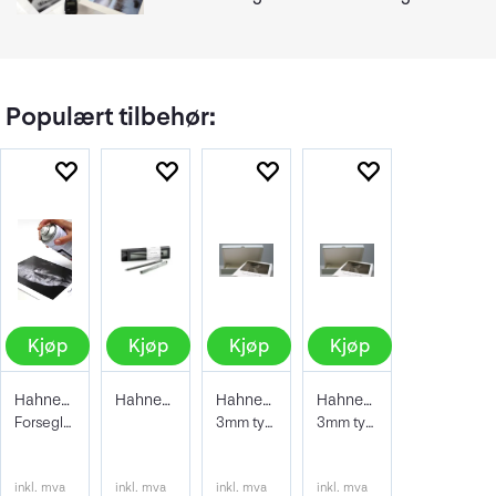
Populært tilbehør:
Kjøp
Kjøp
Kjøp
Kjøp
Hahnemühle Protective Spray 400ml
Hahnemühle Signing Pen Duo
Hahnemühle Archive & Portfoliobox A2
Hahnemühle Archive & Portfoliobox A3+
Forseglende og beskyttene lakk
3mm tykkelse 605x435x35 mm
3mm tykkelse 32,9 x 48,3 cm
inkl. mva
inkl. mva
inkl. mva
inkl. mva