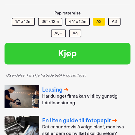
Papirstørrelse
17" x 12m
36" x 12m
44" x 12m
A2
A3
A3+
A4
Kjøp
Utsendelser kan skje fra både butikk- og nettlager.
Leasing
Har du eget firma kan vi tilby gunstig
leiefinansiering.
En liten guide til fotopapir
Det er hundrevis å velge blant, men hva
skiller dem og hvilket skal du velge?