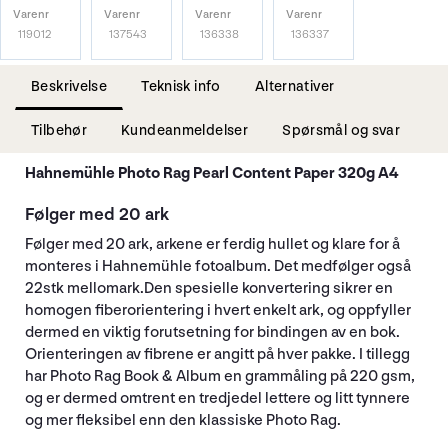
Varenr
Varenr
Varenr
Varenr
119012
137543
136338
136337
Beskrivelse
Teknisk info
Alternativer
Tilbehør
Kundeanmeldelser
Spørsmål og svar
Hahnemühle Photo Rag Pearl Content Paper 320g A4
Følger med 20 ark
Følger med 20 ark, arkene er ferdig hullet og klare for å
monteres i Hahnemühle fotoalbum. Det medfølger også
22stk mellomark.Den spesielle konvertering sikrer en
homogen fiberorientering i hvert enkelt ark, og oppfyller
dermed en viktig forutsetning for bindingen av en bok.
Orienteringen av fibrene er angitt på hver pakke. I tillegg
har Photo Rag Book & Album en grammåling på 220 gsm,
og er dermed omtrent en tredjedel lettere og litt tynnere
og mer fleksibel enn den klassiske Photo Rag.