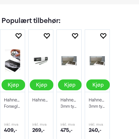
Populært tilbehør:
Kjøp
Kjøp
Kjøp
Kjøp
Hahnemühle Protective Spray 400ml
Hahnemühle Signing Pen Duo
Hahnemühle Archive & Portfoliobox A2
Hahnemühle Archive & Portfoliobox A3+
Forseglende og beskyttene lakk
3mm tykkelse 605x435x35 mm
3mm tykkelse 32,9 x 48,3 cm
inkl. mva
inkl. mva
inkl. mva
inkl. mva
409,-
269,-
475,-
240,-