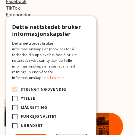
Facebook
TikTok
Fotopodden
Dette nettstedet bruker
Med forbehold om skrive- og lagerfeil
informasjonskapsler
Dette nettstedet bruker
informasjonskapsler (cookies) for å
forbedre din opplevelse. Ved å bruke
nettstedet vårt samtykker du i alle
informasjonskapsler i samsvar med
retningslinjene våre for
informasjonskapsler.
Les mer
STRENGT NØDVENDIG
YTELSE
MÅLRETTING
FUNKSJONALITET
UGRADERT