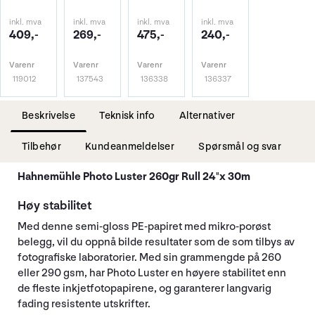
inkl. mva
inkl. mva
inkl. mva
inkl. mva
409,-
269,-
475,-
240,-
Varenr
Varenr
Varenr
Varenr
119012
137543
136338
136337
Beskrivelse
Teknisk info
Alternativer
Tilbehør
Kundeanmeldelser
Spørsmål og svar
Hahnemühle Photo Luster 260gr Rull 24"x 30m
Høy stabilitet
Med denne semi-gloss PE-papiret med mikro-porøst
belegg, vil du oppnå bilde resultater som de som tilbys av
fotografiske laboratorier. Med sin grammengde på 260
eller 290 gsm, har Photo Luster en høyere stabilitet enn
de fleste inkjetfotopapirene, og garanterer langvarig
fading resistente utskrifter.