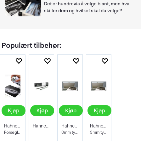
Det er hundrevis å velge blant, men hva
skiller dem og hvilket skal du velge?
Populært tilbehør:
Kjøp
Kjøp
Kjøp
Kjøp
Hahnemühle Protective Spray 400ml
Hahnemühle Signing Pen Duo
Hahnemühle Archive & Portfoliobox A2
Hahnemühle Archive & Portfoliobox A3+
Forseglende og beskyttene lakk
3mm tykkelse 605x435x35 mm
3mm tykkelse 32,9 x 48,3 cm