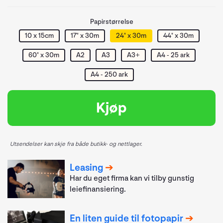
Papirstørrelse
10 x 15cm
17" x 30m
24" x 30m
44" x 30m
60" x 30m
A2
A3
A3+
A4 - 25 ark
A4 - 250 ark
Kjøp
Utsendelser kan skje fra både butikk- og nettlager.
Leasing
Har du eget firma kan vi tilby gunstig
leiefinansiering.
En liten guide til fotopapir