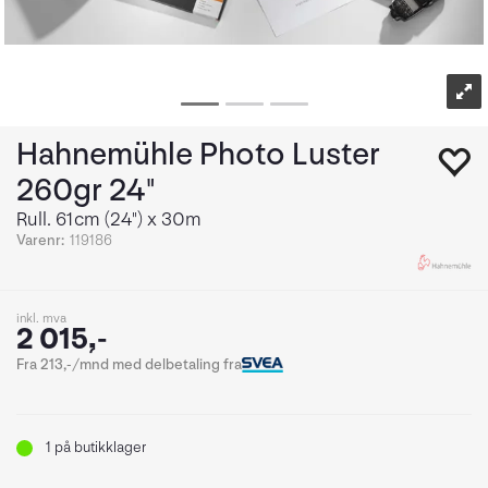
Hahnemühle Photo Luster
260gr 24"
Rull. 61cm (24") x 30m
Varenr:
119186
inkl. mva
2 015,-
Fra 213,-/mnd med delbetaling fra
1
på butikklager