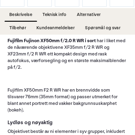
Beskrivelse
Teknisk info
Alternativer
Tilbehør
Kundeanmeldelser
Spørsmål og svar
Fujifilm Fujinon XF50mm f/2.0 R WR i sort
har i liket med
de nåværende objektivene XF35mm f/2 R WR og
XF23mm f/2 R WR ett kompakt design med rask
autofokus, værforsegling og en største maksimalblender
på f/2.
Fujifilm XF50mm F2 R WR har en brennvidde som
tilsvarer 76mm (35mm format) og passer utmerket for
blant annet portrett med vakker bakgrunnsuskarphet
(bokeh).
Lydløs og nøyaktig
Objektivet består av ni elementer i syv grupper, inkludert