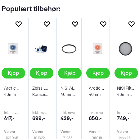
Populært tilbehør:
Kjøp
Kjøp
Kjøp
Kjøp
Kjøp
Arctic Pro filter Polarizer
Zeiss Lens Cleaning Kit
NiSi AIR Protector Filter 46mm
Arctic Pro filter Protector Superior
NiSi Filter Circ Polarizer True Color 46
46mm
Rensesett for objektiv og kamera
46mm Beskyttelsesfilter
46mm
46mm Pro Nano Pola Filter
inkl. mva
inkl. mva
inkl. mva
inkl. mva
inkl. mva
417,-
699,-
439,-
650,-
749,-
Varenr
Varenr
Varenr
Varenr
Varenr
109045
101322
171283
109019
144448