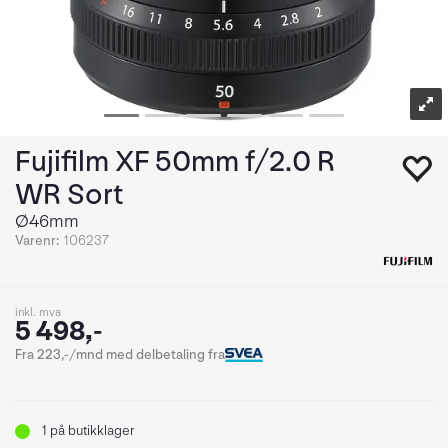
Fujifilm XF 50mm f/2.0 R
WR Sort
Ø46mm
Varenr:
106237
inkl. mva
5 498,-
Fra 223,-/mnd med delbetaling fra
1
på butikklager