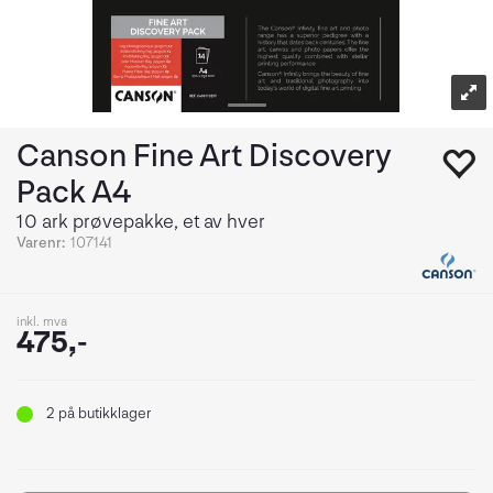
Canson Fine Art Discovery
Pack A4
10 ark prøvepakke, et av hver
Varenr:
107141
inkl. mva
475,-
2
på butikklager