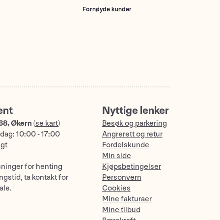
Fornøyde kunder
ent
Nyttige lenker
68, Økern
(
se kart
)
Besøk og parkering
dag: 10:00 - 17:00
Angrerett og retur
ngt
Fordelskunde
Min side
sninger for henting
Kjøpsbetingelser
gstid, ta kontakt for
Personvern
ale.
Cookies
Mine fakturaer
Mine tilbud