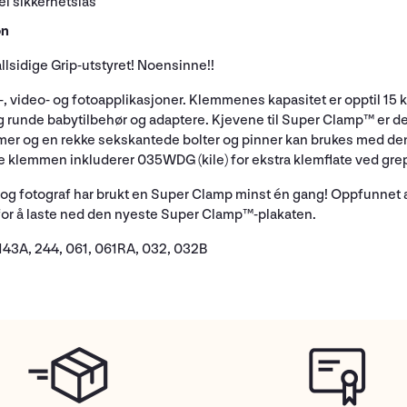
l sikkerhetslås
on
lsidige Grip-utstyret! Noensinne!!
s-, video- og fotoapplikasjoner. Klemmenes kapasitet er opptil 15
runde babytilbehør og adaptere. Kjevene til Super Clamp™ er de
r og en rekke sekskantede bolter og pinner kan brukes med denne
 klemmen inkluderer 035WDG (kile) for ekstra klemflate ved grep ti
per og fotograf har brukt en Super Clamp minst én gang! Oppfunnet
for å laste ned den nyeste Super Clamp™-plakaten.
143A, 244, 061, 061RA, 032, 032B