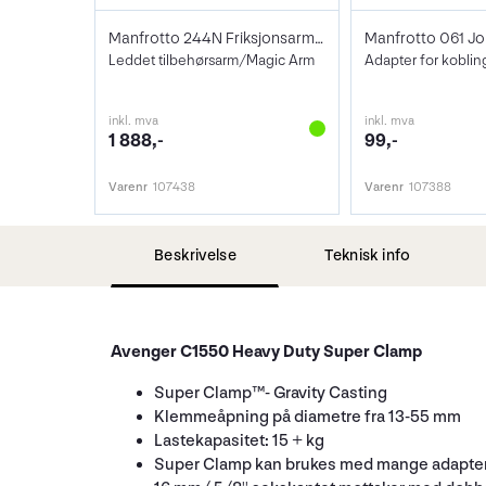
Manfrotto 244N Friksjonsarm Stor
Leddet tilbehørsarm/Magic Arm
inkl. mva
inkl. mva
1 888,-
99,-
Varenr
107438
Varenr
107388
Beskrivelse
Teknisk info
Avenger C1550 Heavy Duty Super Clamp
Super Clamp™- Gravity Casting
Klemmeåpning på diametre fra 13-55 mm
Lastekapasitet: 15 + kg
Super Clamp kan brukes med mange adapter