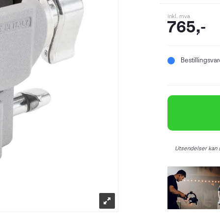
inkl. mva
765,-
Bestillingsva
Utsendelser kan s