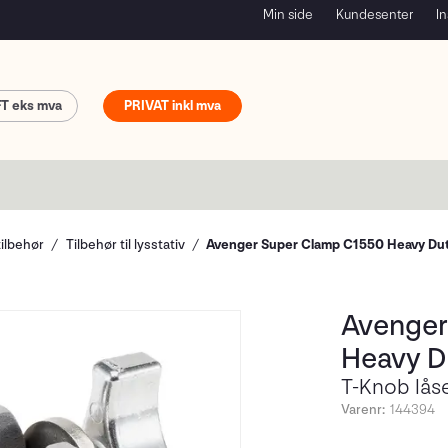
Min side
Kundesenter
In
FT
PRIVAT
tilbehør
Tilbehør til lysstativ
Avenger Super Clamp C1550 Heavy Du
Avenger
Heavy D
T-Knob låse
Varenr:
144394