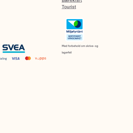
Bærekraft
Tourist
Med forbehold om skrive- og
lagerfeil