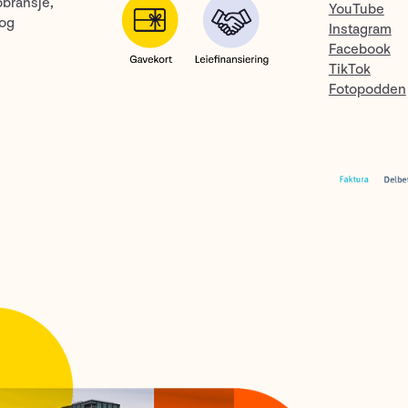
obransje,
YouTube
 og
Instagram
Facebook
TikTok
Fotopodden