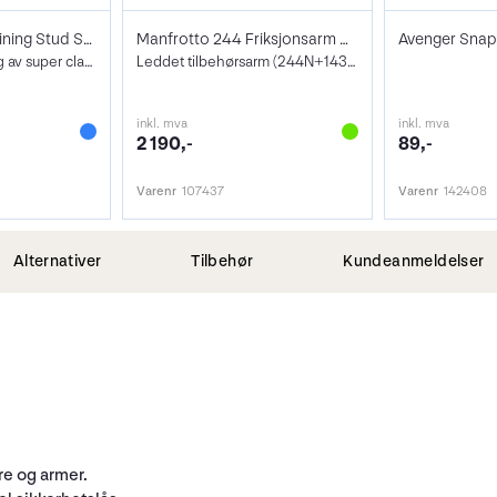
Manfrotto 061 Joining Stud Super Clamp
Manfrotto 244 Friksjonsarm Kit m/143BKT
Avenger Snap
Adapter for kobling av super clamps
Leddet tilbehørsarm (244N+143BKT)
inkl. mva
inkl. mva
2 190,-
89,-
Varenr
107437
Varenr
142408
Alternativer
Tilbehør
Kundeanmeldelser
e og armer.