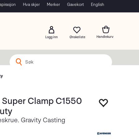
spirasjon
Hva skjer
Merker
Gavekort
English
Logg inn
ty
 Super Clamp C1550
uty
skrue. Gravity Casting