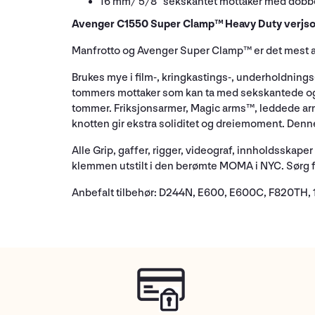
16 mm/ 5/8'' sekskantet mottaker med dobbe
Avenger C1550 Super Clamp™ Heavy Duty verjs
Manfrotto og Avenger Super Clamp™ er det mest al
Brukes mye i film-, kringkastings-, underholdning
tommers mottaker som kan ta med sekskantede og 
tommer. Friksjonsarmer, Magic arms™, leddede arme
knotten gir ekstra soliditet og dreiemoment. Denne
Alle Grip, gaffer, rigger, videograf, innholdsska
klemmen utstilt i den berømte MOMA i NYC. Sørg 
Anbefalt tilbehør: D244N, E600, E600C, F820TH, 