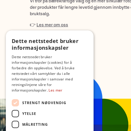
Vi tror på bærekraftige valg og en mer sirkulær fot
der produkter får lengre levetid gjennom innbytte
bruktsalg.
👉
Les mer om oss
Dette nettstedet bruker
informasjonskapsler
Dette nettstedet bruker
informasjonskapsler (cookies) for å
forbedre din opplevelse. Ved å bruke
nettstedet vårt samtykker du i alle
informasjonskapsler i samsvar med
retningslinjene våre for
informasjonskapsler.
Les mer
STRENGT NØDVENDIG
YTELSE
MÅLRETTING