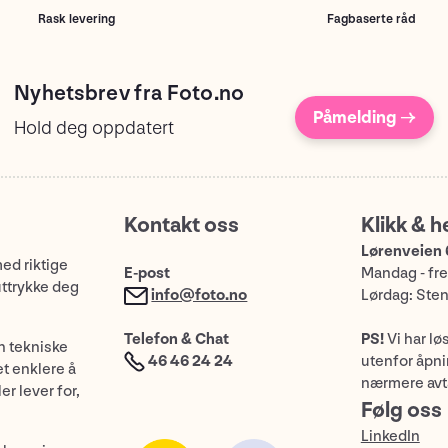
Rask levering
Fagbaserte råd
Nyhetsbrev fra Foto.no
Påmelding →
Hold deg oppdatert
Kontakt oss
Klikk & h
Lørenveien 
med riktige
E-post
Mandag - fre
uttrykke deg
info@foto.no
Lørdag: Ste
Telefon & Chat
PS!
Vi har lø
n tekniske
46 46 24 24
utenfor åpnin
et enklere å
nærmere avt
er lever for,
Følg oss
LinkedIn