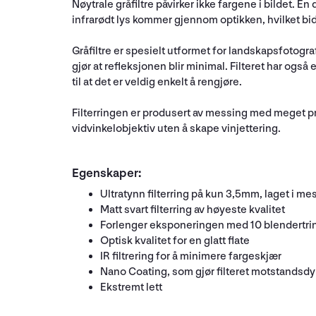
Nøytrale gråfiltre påvirker ikke fargene i bildet. En
infrarødt lys kommer gjennom optikken, hvilket bidr
Gråfiltre er spesielt utformet for landskapsfotograf
gjør at refleksjonen blir minimal. Filteret har og
til at det er veldig enkelt å rengjøre.
Filterringen er produsert av messing med meget pr
vidvinkelobjektiv uten å skape vinjettering.
Egenskaper:
Ultratynn filterring på kun 3,5mm, laget i me
Matt svart filterring av høyeste kvalitet
Forlenger eksponeringen med 10 blendertri
Optisk kvalitet for en glatt flate
IR filtrering for å minimere fargeskjær
Nano Coating, som gjør filteret motstandsdy
Ekstremt lett