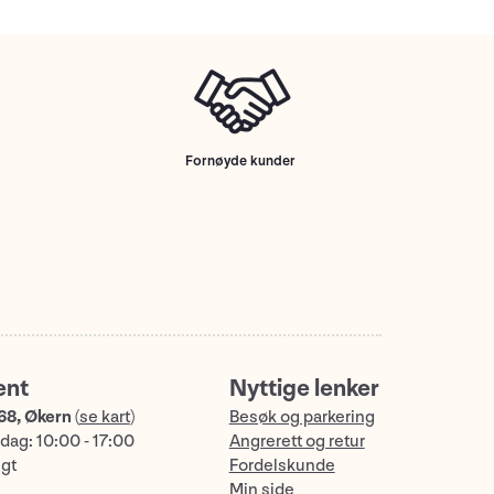
Fornøyde kunder
ent
Nyttige lenker
68, Økern
(
se kart
)
Besøk og parkering
dag: 10:00 - 17:00
Angrerett og retur
ngt
Fordelskunde
Min side