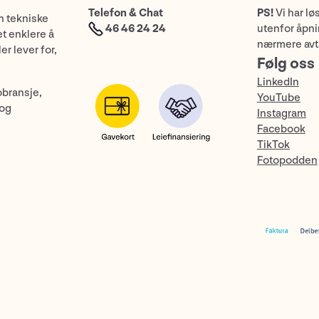
Telefon & Chat
PS!
Vi har lø
n tekniske
46 46 24 24
utenfor åpnin
et enklere å
nærmere avt
er lever for,
Følg oss
LinkedIn
obransje,
YouTube
 og
Instagram
Facebook
TikTok
Fotopodden