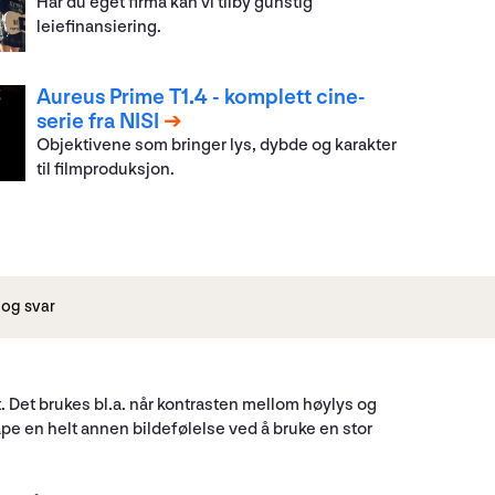
Har du eget firma kan vi tilby gunstig
leiefinansiering.
Aureus Prime T1.4 - komplett cine-
serie fra NISI
Objektivene som bringer lys, dybde og karakter
til filmproduksjon.
og svar
Det brukes bl.a. når kontrasten mellom høylys og
ape en helt annen bildefølelse ved å bruke en stor