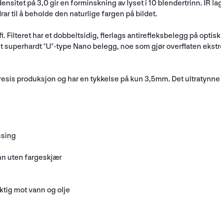
 densitet på 3,0 gir en forminskning av lyset i 10 blendertrinn. IR la
ar til å beholde den naturlige fargen på bildet.
i. Filteret har et dobbeltsidig, flerlags antirefleksbelegg på optis
så et superhardt "U"-type Nano belegg, noe som gjør overflaten eks
esis produksjon og har en tykkelse på kun 3,5mm. Det ultratynne f
ssing
nn uten fargeskjær
ktig mot vann og olje