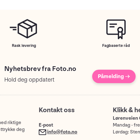
Rask levering
Fagbaserte råd
Nyhetsbrev fra Foto.no
Påmelding →
Hold deg oppdatert
Kontakt oss
Klikk & h
Lørenveien 
med riktige
E-post
Mandag - fre
uttrykke deg
info@foto.no
Lørdag: Ste