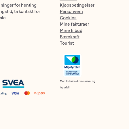
sninger for henting
Kjøpsbetingelser
gstid, ta kontakt for
Personvern
ale.
Cookies
Mine fakturaer
Mine tilbud
Bærekraft
Tourist
Med forbehold om skrive- og
lagerfeil