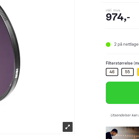
inkl. mva
974,-
2
på nettlager
Filterstørrelse (m
46
55
Utsendelser kan s