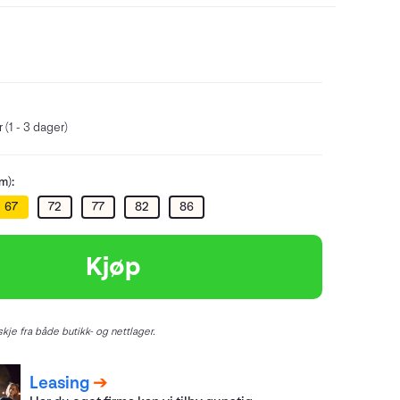
 (1 - 3 dager)
m):
67
72
77
82
86
Kjøp
kje fra både butikk- og nettlager.
Leasing