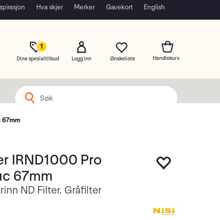
spirasjon
Hva skjer
Merker
Gavekort
English
1
Dine spesialtilbud
Logg inn
uc 67mm
ter IRND1000 Pro
uc 67mm
inn ND Filter. Gråfilter