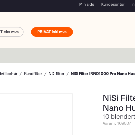
Min side
Kundesenter
In
FT
PRIVAT
ivtilbehør
Rundfilter
ND-filter
NiSi Filter IRND1000 Pro Nano H
NiSi Fil
Nano H
10 blendertr
Varenr:
109837