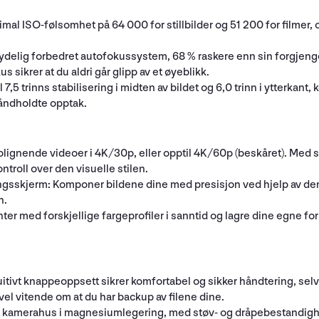
imal ISO-følsomhet på 64 000 for stillbilder og 51 200 for filmer
tydelig forbedret autofokussystem, 68 % raskere enn sin forgjenge
 sikrer at du aldri går glipp av et øyeblikk.
l 7,5 trinns stabilisering i midten av bildet og 6,0 trinn i ytterk
håndholdte opptak.
gnende videoer i 4K/30p, eller opptil 4K/60p (beskåret). Med stø
ontroll over den visuelle stilen.
ingsskjerm: Komponer bildene dine med presisjon ved hjelp av de
n.
ter med forskjellige fargeprofiler i sanntid og lagre dine egne fo
itivt knappeoppsett sikrer komfortabel og sikker håndtering, sel
vel vitende om at du har backup av filene dine.
t kamerahus i magnesiumlegering, med støv- og dråpebestandighet 