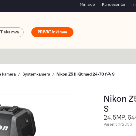
Min side
Kundesenter
In
FT
PRIVAT
le kamera
Systemkamera
Nikon Z5 II Kit med 24-70 f/4 S
Nikon Z5
S
24.5MP, 64
Varenr:
172056