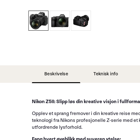
Beskrivelse
Teknisk info
Nikon Z5II: Slipp løs din kreative visjon i fullforma
Opplev et sprang fremover i din kreative reise med 
teknologi fra Nikons profesjonelle Z-serie med et k
utfordrende lysforhold.
Fang hvert øyeblikk med suveren ytelse: