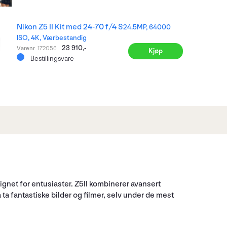
Nikon Z5 II Kit med 24-70 f/4 S
24.5MP, 64000
ISO, 4K, Værbestandig
23 910,-
Varenr
172056
Kjøp
Bestillingsvare
signet for entusiaster. Z5II kombinerer avansert
ta fantastiske bilder og filmer, selv under de mest