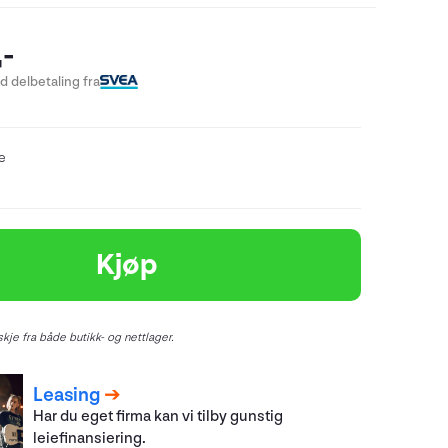
-
 delbetaling fra
re
Kjøp
kje fra både butikk- og nettlager.
Leasing
Har du eget firma kan vi tilby gunstig
leiefinansiering.