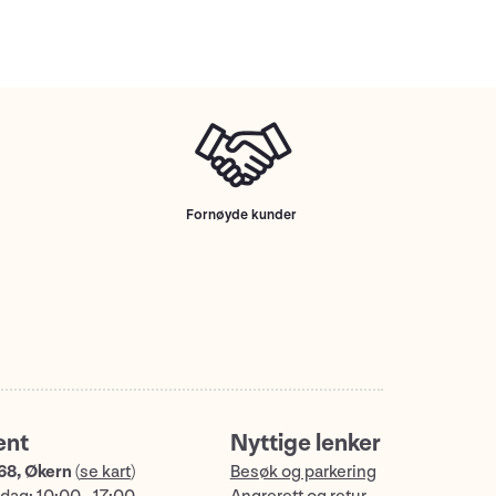
Fornøyde kunder
ent
Nyttige lenker
68, Økern
(
se kart
)
Besøk og parkering