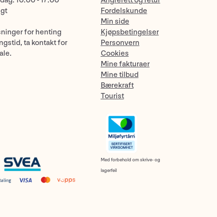
dag: 10:00 - 17:00
Angrerett og retur
ngt
Fordelskunde
Min side
sninger for henting
Kjøpsbetingelser
gstid, ta kontakt for
Personvern
ale.
Cookies
Mine fakturaer
Mine tilbud
Bærekraft
Tourist
Med forbehold om skrive- og
lagerfeil