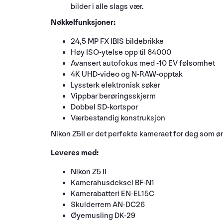
bilder i alle slags vær.
Nøkkelfunksjoner:
24,5 MP FX IBIS bildebrikke
Høy ISO-ytelse opp til 64000
Avansert autofokus med -10 EV følsomhet
4K UHD-video og N-RAW-opptak
Lyssterk elektronisk søker
Vippbar berøringsskjerm
Dobbel SD-kortspor
Værbestandig konstruksjon
Nikon Z5II er det perfekte kameraet for deg som øn
Leveres med:
Nikon Z5 II
Kamerahusdeksel BF-N1
Kamerabatteri EN-EL15C
Skulderrem AN-DC26
Øyemusling DK-29