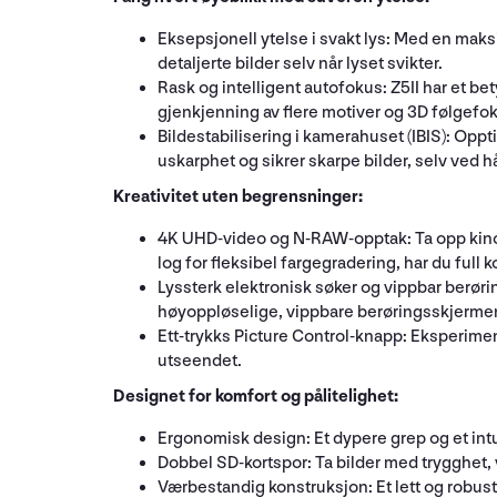
Eksepsjonell ytelse i svakt lys: Med en maks
detaljerte bilder selv når lyset svikter.
Rask og intelligent autofokus: Z5II har et be
gjenkjenning av flere motiver og 3D følgefokus
Bildestabilisering i kamerahuset (IBIS): Oppti
uskarphet og sikrer skarpe bilder, selv ved 
Kreativitet uten begrensninger:
4K UHD-video og N-RAW-opptak: Ta opp kinoli
log for fleksibel fargegradering, har du full k
Lyssterk elektronisk søker og vippbar berør
høyoppløselige, vippbare berøringsskjerme
Ett-trykks Picture Control-knapp: Eksperimen
utseendet.
Designet for komfort og pålitelighet:
Ergonomisk design: Et dypere grep og et intu
Dobbel SD-kortspor: Ta bilder med trygghet, 
Værbestandig konstruksjon: Et lett og robus