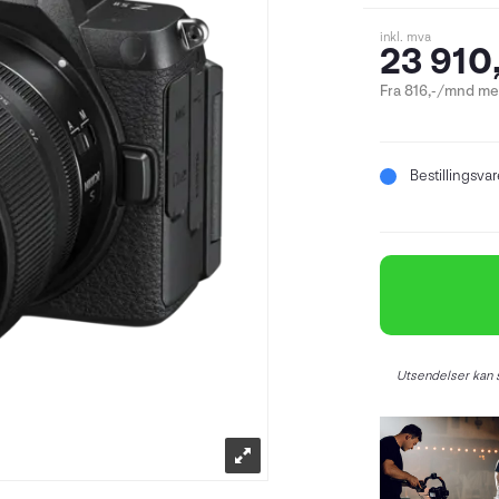
inkl. mva
23 910,
Fra 816,-/mnd med
Bestillingsva
Utsendelser kan s