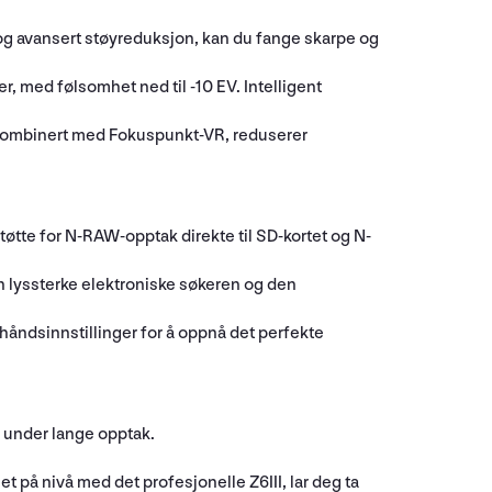
, og avansert støyreduksjon, kan du fange skarpe og
r, med følsomhet ned til -10 EV. Intelligent
ant, kombinert med Fokuspunkt-VR, reduserer
tte for N-RAW-opptak direkte til SD-kortet og N-
n lyssterke elektroniske søkeren og den
rhåndsinnstillinger for å oppnå det perfekte
v under lange opptak.
på nivå med det profesjonelle Z6III, lar deg ta