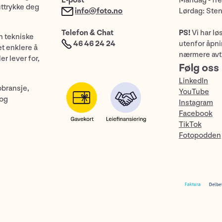
E-post
Mandag - fre
uttrykke deg
info@foto.no
Lørdag: Ste
Telefon & Chat
PS!
Vi har lø
n tekniske
46 46 24 24
utenfor åpnin
et enklere å
nærmere avt
er lever for,
Følg oss
LinkedIn
obransje,
YouTube
 og
Instagram
Facebook
TikTok
Fotopodden