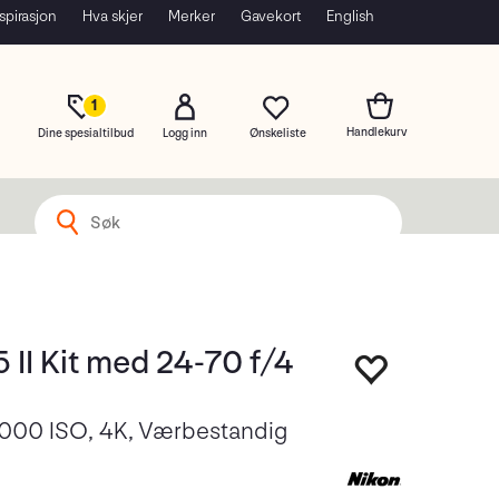
spirasjon
Hva skjer
Merker
Gavekort
English
1
Dine spesialtilbud
Logg inn
 II Kit med 24-70 f/4
000 ISO, 4K, Værbestandig