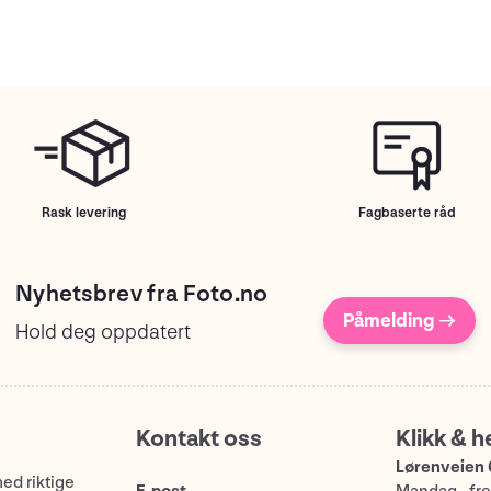
Rask levering
Fagbaserte råd
Nyhetsbrev fra Foto.no
Påmelding →
Hold deg oppdatert
Kontakt oss
Klikk & h
Lørenveien 
med riktige