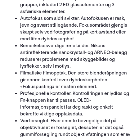
grupper, inkludert 2 ED-glasselementer og 3
asfæriske elementer.
Autofokus som aldri svikter. Autofokusen er rask,
jevn og svært stillegående. Fokusområdet gjengis
skarpt selv ved fotografering på kort avstand eller
med liten dybdeskarphet.
Bemerkelsesverdige rene bilder. Nikons
antireflekterende nanokrystall- og ARNEO-belegg
reduserer problemene med skyggebilder og
lysflekker, selv i motlys.
Filmatiske filmopptak. Den store blenderåpningen
gir enorm kontroll over dybdeskarpheten.
«Fokuspusting» er nesten eliminert.
Profesjonelle kontroller. Kontrollringen er lydløs og
Fn-knappen kan tilpasses. OLED-
informasjonspanelet lar deg raskt og enkelt
bekrefte viktige opptaksdata.
Værforseglet. Hver eneste bevegelige del på
objektivhuset er forseglet, dessuten er det også
gummiforsegling rundt objektivfatningen som er av