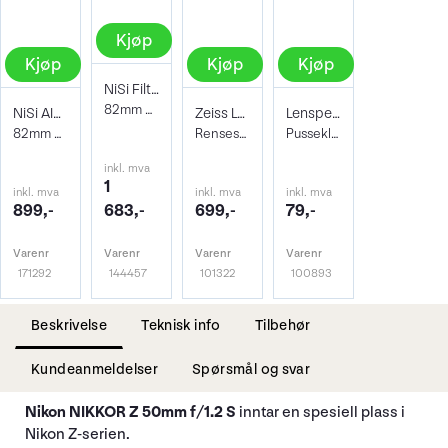
Kjøp
Kjøp
Kjøp
Kjøp
NiSi Filter Circ Polarizer True Color 82
82mm Pro Nano Pola Filter
NiSi AIR Protector Filter 82mm
Zeiss Lens Cleaning Kit
Lenspen Photo Microklear Cloth
82mm Beskyttelsesfilter
Rensesett for objektiv og kamera
Pusseklut i microfiber
inkl. mva
1
inkl. mva
inkl. mva
inkl. mva
899,-
683,-
699,-
79,-
Varenr
Varenr
Varenr
Varenr
171292
144457
101322
100893
Beskrivelse
Teknisk info
Tilbehør
Kundeanmeldelser
Spørsmål og svar
Nikon NIKKOR Z 50mm f/1.2 S
inntar en spesiell plass i
Nikon Z-serien.