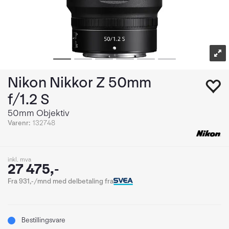
Nikon Nikkor Z 50mm
f/1.2 S
50mm Objektiv
Varenr:
132748
inkl. mva
27 475,-
Fra 931,-/mnd med delbetaling fra
Bestillingsvare