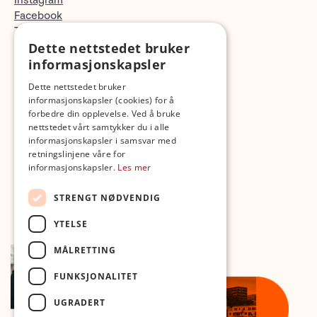
Instagram
Facebook
TikTok
Dette nettstedet bruker
Fotopodden
informasjonskapsler
Med forbehold om skrive- og lagerfeil
Dette nettstedet bruker
informasjonskapsler (cookies) for å
forbedre din opplevelse. Ved å bruke
nettstedet vårt samtykker du i alle
informasjonskapsler i samsvar med
retningslinjene våre for
informasjonskapsler.
Les mer
STRENGT NØDVENDIG
YTELSE
MÅLRETTING
FUNKSJONALITET
UGRADERT