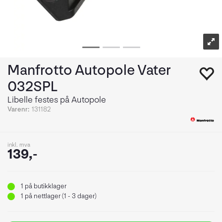
Manfrotto Autopole Vater
032SPL
Libelle festes på Autopole
Varenr:
131182
inkl. mva
139,-
1
på butikklager
1
på nettlager (1 - 3 dager)