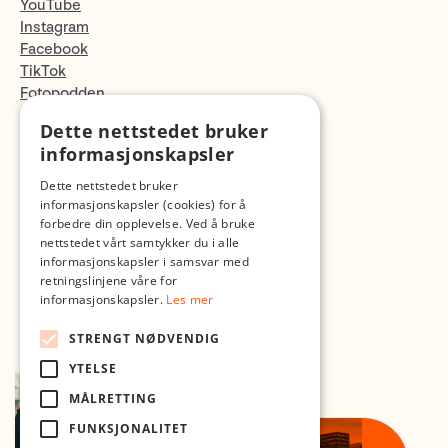
YouTube
Instagram
Facebook
TikTok
Fotopodden
Dette nettstedet bruker
Med forbehold om skrive- og lagerfeil
informasjonskapsler
Dette nettstedet bruker
informasjonskapsler (cookies) for å
forbedre din opplevelse. Ved å bruke
nettstedet vårt samtykker du i alle
informasjonskapsler i samsvar med
retningslinjene våre for
informasjonskapsler.
Les mer
STRENGT NØDVENDIG
YTELSE
MÅLRETTING
FUNKSJONALITET