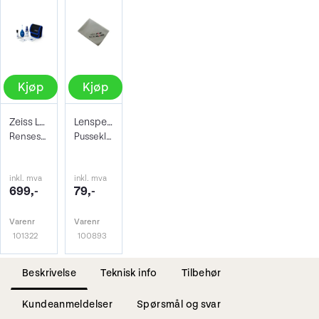
Kjøp
Kjøp
Zeiss Lens Cleaning Kit
Lenspen Photo Microklear Cloth
Rensesett for objektiv og kamera
Pusseklut i microfiber
inkl. mva
inkl. mva
699,-
79,-
Varenr
Varenr
101322
100893
Beskrivelse
Teknisk info
Tilbehør
Kundeanmeldelser
Spørsmål og svar