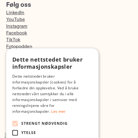
Følg oss
LinkedIn
YouTube
Instagram
Facebook
TikTok
Fotopodden
Dette nettstedet bruker
Med forbehold om skrive- og lagerfeil
informasjonskapsler
Dette nettstedet bruker
informasjonskapsler (cookies) for å
forbedre din opplevelse. Ved å bruke
nettstedet vårt samtykker du i alle
informasjonskapsler i samsvar med
retningslinjene våre for
informasjonskapsler.
Les mer
STRENGT NØDVENDIG
YTELSE