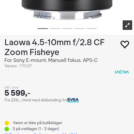
Laowa 4.5-10mm f/2.8 CF
Zoom Fisheye
For Sony E-mount. Manuell fokus. APS-C
Varenr:
176087
inkl. mva
5 599,-
Fra 226,-/mnd med delbetaling fra
Varen er ikke på butikklager
3
på nettlager (1 - 3 dager)