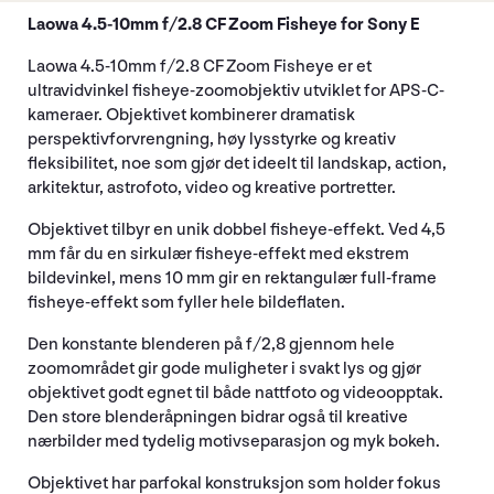
Laowa 4.5-10mm f/2.8 CF Zoom Fisheye for Sony E
Laowa 4.5-10mm f/2.8 CF Zoom Fisheye er et
ultravidvinkel fisheye-zoomobjektiv utviklet for APS-C-
kameraer. Objektivet kombinerer dramatisk
perspektivforvrengning, høy lysstyrke og kreativ
fleksibilitet, noe som gjør det ideelt til landskap, action,
arkitektur, astrofoto, video og kreative portretter.
Objektivet tilbyr en unik dobbel fisheye-effekt. Ved 4,5
mm får du en sirkulær fisheye-effekt med ekstrem
bildevinkel, mens 10 mm gir en rektangulær full-frame
fisheye-effekt som fyller hele bildeflaten.
Den konstante blenderen på f/2,8 gjennom hele
zoomområdet gir gode muligheter i svakt lys og gjør
objektivet godt egnet til både nattfoto og videoopptak.
Den store blenderåpningen bidrar også til kreative
nærbilder med tydelig motivseparasjon og myk bokeh.
Objektivet har parfokal konstruksjon som holder fokus