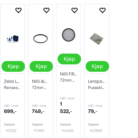
Kjøp
Kjøp
Kjøp
Kjøp
NiSi Filter Circ Polarizer True Color 72
72mm Pro Nano Pola Filter
Zeiss Lens Cleaning Kit
NiSi AIR Protector Filter 72mm
Lenspen Photo Microklear Cloth
Rensesett for objektiv og kamera
72mm Beskyttelsesfilter
Pusseklut i microfiber
inkl. mva
1
inkl. mva
inkl. mva
inkl. mva
699,-
749,-
522,-
79,-
Varenr
Varenr
Varenr
Varenr
101322
171290
144455
100893