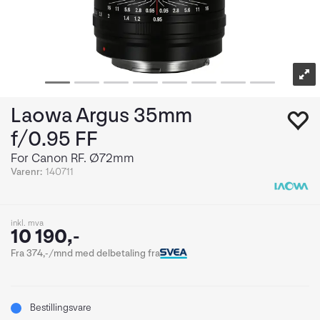
Laowa Argus 35mm
f/0.95 FF
For Canon RF. Ø72mm
Varenr:
140711
inkl. mva
10 190,-
Fra 374,-/mnd med delbetaling fra
Bestillingsvare