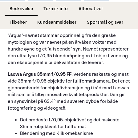
Beskrivelse
Teknisk info
Alternativer
Tilbehør
Kundeanmeldelser
Spørsmål og svar
"Argus"-navnet stammer opprinnelig fra den greske
mytologien og var navnet på en årvåken vokter med
hundre øyne og et "altseende" syn. Navnet representerer
den ultra-lyse f/0,95 blenderåpningen til objektivene og
den eksepsjonelle bildekvaliteten de leverer.
Laowa Argus 35mm f/0.95 FF
, verdens raskeste og mest
vide 35mm f/0.95 objektiv for fullformatkamera. Det er et
gjennombrudd for objektivbransjen og i tråd med Laowas
mål som er å tilby innovative kvalitetsprodukter. Den gir
en synsvinkel på 63,4° med suveren dybde for både
fotografering og videografi.
Det bredeste f/0,95-objektivet og det raskeste
35mm-objektivet for fullformat
Blenderring med Klikk-mekanisme