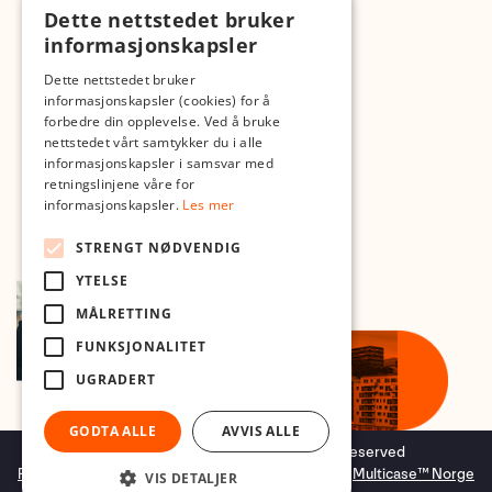
Dette nettstedet bruker
Med forbehold om skrive- og lagerfeil
informasjonskapsler
Dette nettstedet bruker
informasjonskapsler (cookies) for å
forbedre din opplevelse. Ved å bruke
nettstedet vårt samtykker du i alle
informasjonskapsler i samsvar med
retningslinjene våre for
informasjonskapsler.
Les mer
STRENGT NØDVENDIG
YTELSE
MÅLRETTING
FUNKSJONALITET
UGRADERT
GODTA ALLE
AVVIS ALLE
Copyright © 2026 Foto.no - All rights reserved
Forretningssystem
og
nettbutikkløsning
levert av
Multicase™ Norge
VIS DETALJER