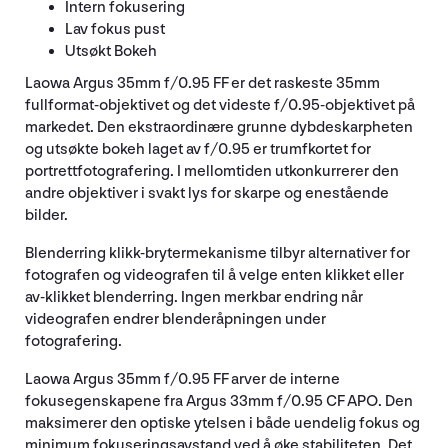
Intern fokusering
Lav fokus pust
Utsøkt Bokeh
Laowa Argus 35mm f/0.95 FF er det raskeste 35mm
fullformat-objektivet og det videste f/0.95-objektivet på
markedet. Den ekstraordinære grunne dybdeskarpheten
og utsøkte bokeh laget av f/0.95 er trumfkortet for
portrettfotografering. I mellomtiden utkonkurrerer den
andre objektiver i svakt lys for skarpe og enestående
bilder.
Blenderring klikk-brytermekanisme tilbyr alternativer for
fotografen og videografen til å velge enten klikket eller
av-klikket blenderring. Ingen merkbar endring når
videografen endrer blenderåpningen under
fotografering.
Laowa Argus 35mm f/0.95 FF arver de interne
fokusegenskapene fra Argus 33mm f/0.95 CF APO. Den
maksimerer den optiske ytelsen i både uendelig fokus og
minimum fokuseringsavstand ved å øke stabiliteten. Det