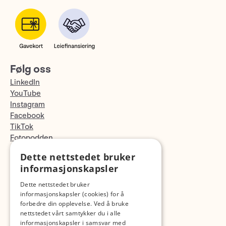
Følg oss
LinkedIn
YouTube
Instagram
Facebook
TikTok
Fotopodden
Dette nettstedet bruker
Med forbehold om skrive- og lagerfeil
informasjonskapsler
Dette nettstedet bruker
informasjonskapsler (cookies) for å
forbedre din opplevelse. Ved å bruke
nettstedet vårt samtykker du i alle
informasjonskapsler i samsvar med