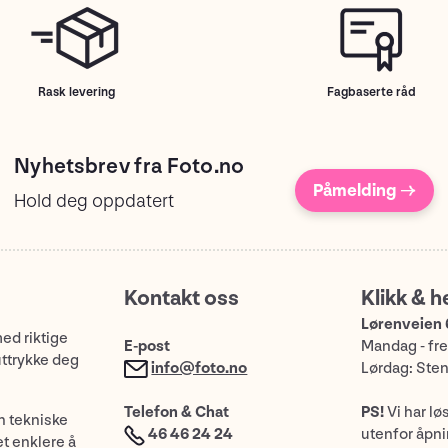
Rask levering
Fagbaserte råd
Nyhetsbrev fra Foto.no
Påmelding →
Hold deg oppdatert
Kontakt oss
Klikk & h
Lørenveien 
med riktige
E-post
Mandag - fre
uttrykke deg
info@foto.no
Lørdag: Ste
Telefon & Chat
PS!
Vi har lø
n tekniske
46 46 24 24
utenfor åpnin
et enklere å