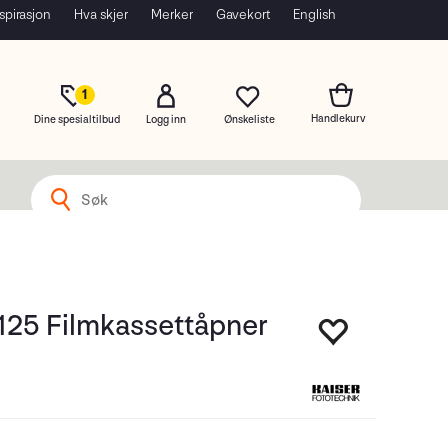
spirasjon
Hva skjer
Merker
Gavekort
English
1
Dine spesialtilbud
Logg inn
4125 Filmkassettåpner