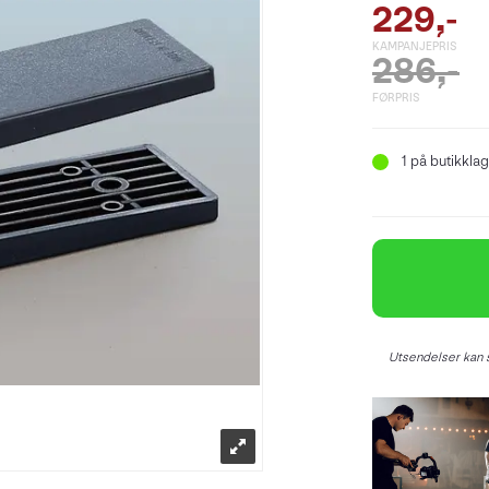
229,-
KAMPANJEPRIS
286,-
FØRPRIS
1
på butikklag
Utsendelser kan s