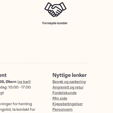
Fornøyde kunder
ent
Nyttige lenker
68, Økern
(
se kart
)
Besøk og parkering
dag: 10:00 - 17:00
Angrerett og retur
ngt
Fordelskunde
Min side
sninger for henting
Kjøpsbetingelser
gstid, ta kontakt for
Personvern