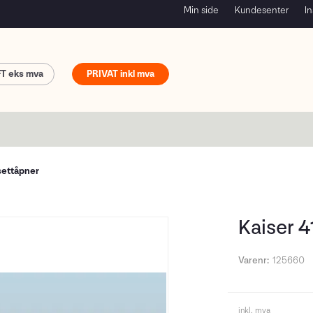
Min side
Kundesenter
In
FT
PRIVAT
settåpner
Kaiser 
Varenr:
125660
inkl. mva