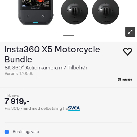
Insta360 X5 Motorcycle
Bundle
8K 360° Actionkamera m/ Tilbehør
Varenr:
170566
inkl. mva
7 919,-
Fra 301,-/mnd med delbetaling fra
Bestillingsvare