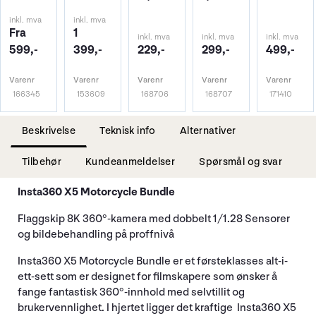
inkl. mva
inkl. mva
Fra
1
inkl. mva
inkl. mva
inkl. mva
599,-
399,-
229,-
299,-
499,-
Varenr
Varenr
Varenr
Varenr
Varenr
166345
153609
168706
168707
171410
Beskrivelse
Teknisk info
Alternativer
Tilbehør
Kundeanmeldelser
Spørsmål og svar
Insta360 X5 Motorcycle Bundle
Flaggskip 8K 360°-kamera med dobbelt 1/1.28 Sensorer
og bildebehandling på proffnivå
Insta360 X5 Motorcycle Bundle er et førsteklasses alt-i-
ett-sett som er designet for filmskapere som ønsker å
fange fantastisk 360°-innhold med selvtillit og
brukervennlighet. I hjertet ligger det kraftige Insta360 X5