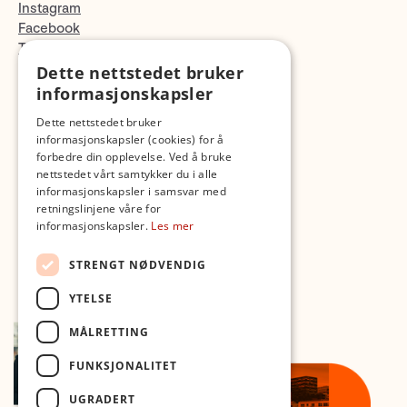
Instagram
Facebook
TikTok
Fotopodden
Dette nettstedet bruker
informasjonskapsler
Med forbehold om skrive- og lagerfeil
Dette nettstedet bruker
informasjonskapsler (cookies) for å
forbedre din opplevelse. Ved å bruke
nettstedet vårt samtykker du i alle
informasjonskapsler i samsvar med
retningslinjene våre for
informasjonskapsler.
Les mer
STRENGT NØDVENDIG
YTELSE
MÅLRETTING
FUNKSJONALITET
UGRADERT