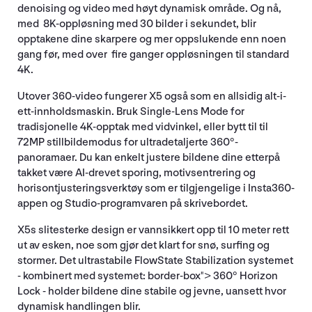
denoising og video med høyt dynamisk område. Og nå,
med 8K-oppløsning med 30 bilder i sekundet, blir
opptakene dine skarpere og mer oppslukende enn noen
gang før, med over fire ganger oppløsningen til standard
4K.
Utover 360-video fungerer X5 også som en allsidig alt-i-
ett-innholdsmaskin. Bruk Single-Lens Mode for
tradisjonelle 4K-opptak med vidvinkel, eller bytt til til
72MP stillbildemodus for ultradetaljerte 360°-
panoramaer. Du kan enkelt justere bildene dine etterpå
takket være AI-drevet sporing, motivsentrering og
horisontjusteringsverktøy som er tilgjengelige i Insta360-
appen og Studio-programvaren på skrivebordet.
X5s slitesterke design er vannsikkert opp til 10 meter rett
ut av esken, noe som gjør det klart for snø, surfing og
stormer. Det ultrastabile FlowState Stabilization systemet
- kombinert med systemet: border-box"> 360° Horizon
Lock - holder bildene dine stabile og jevne, uansett hvor
dynamisk handlingen blir.