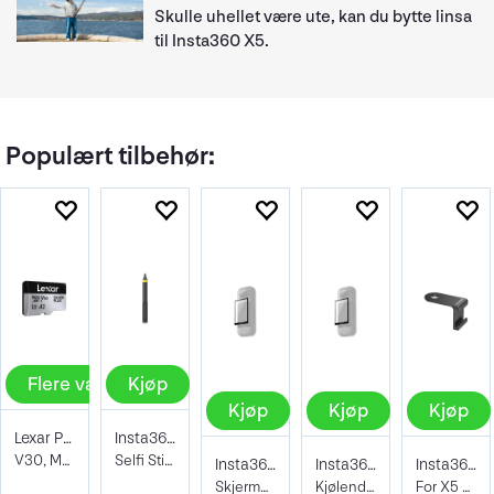
Skulle uhellet være ute, kan du bytte linsa
til Insta360 X5.
Populært tilbehør:
Flere valg
Kjøp
Kjøp
Kjøp
Kjøp
Lexar Pro Silver Plus microSDXC
Insta360 Enhanced Extended Edition Selfi
V30, Max Read 205 - Write 150 MB/s
Selfi Stick 3m Carbon
Insta360 X5 Screen Protector
Insta360 X5 Cooling Screen Protector
Insta360 Cold Shoe
Skjermbeskytter for X5
Kjølende skjermbeskytter for X5
For X5 / X4 / X3 / ONE X2