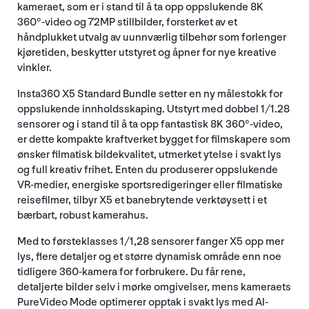
kameraet, som er i stand til å ta opp oppslukende 8K
360°-video og 72MP stillbilder, forsterket av et
håndplukket utvalg av uunnværlig tilbehør som forlenger
kjøretiden, beskytter utstyret og åpner for nye kreative
vinkler.
Insta360 X5 Standard Bundle setter en ny målestokk for
oppslukende innholdsskaping. Utstyrt med dobbel 1/1.28
sensorer og i stand til å ta opp fantastisk 8K 360°-video,
er dette kompakte kraftverket bygget for filmskapere som
ønsker filmatisk bildekvalitet, utmerket ytelse i svakt lys
og full kreativ frihet. Enten du produserer oppslukende
VR-medier, energiske sportsredigeringer eller filmatiske
reisefilmer, tilbyr X5 et banebrytende verktøysett i et
bærbart, robust kamerahus.
Med to førsteklasses 1/1,28 sensorer fanger X5 opp mer
lys, flere detaljer og et større dynamisk område enn noe
tidligere 360-kamera for forbrukere. Du får rene,
detaljerte bilder selv i mørke omgivelser, mens kameraets
PureVideo Mode optimerer opptak i svakt lys med AI-