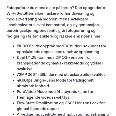
Fotograferer du mens du er på farten? Den oppgraderte
Wi-Fi 6-støtten sikrer raskere forhåndsvisning og
medieoverføring på mobilen, mens avtakbare
linsebeskyttere, avtakbart batteri, og ny generasjon
berøringsskjermgrensesnitt gjør fotografering og
redigering i felten enklere og raskere enn noensinne.
8K 360° videoopptak med 30 bilder i sekundet for
oppslukende opptak med ultrahøy oppløsning
Dual 1/1.28 -tommers CMOS-sensorer for
bransjeledende dynamisk rekkevidde og ytelse i
svakt lys
72MP 360° stillbilder med ultraskarp bildekvalitet
4K60fps Single-Lens Mode for tradisjonelt
ultrabredt innhold
PureVideo Mode med AI-støyreduksjon for
fremragende video i svakt lys
FlowState Stabilization og 360° Horizon Lock for
gimbal-lignende opptak
AI-redigeringsverktøy med motivsporing, reframing