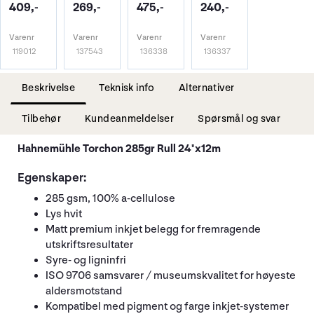
409,-
269,-
475,-
240,-
Varenr
Varenr
Varenr
Varenr
119012
137543
136338
136337
Beskrivelse
Teknisk info
Alternativer
Tilbehør
Kundeanmeldelser
Spørsmål og svar
Hahnemühle Torchon 285gr Rull 24"x12m
Egenskaper:
285 gsm, 100% a-cellulose
Lys hvit
Matt premium inkjet belegg for fremragende
utskriftsresultater
Syre- og ligninfri
ISO 9706 samsvarer / museumskvalitet for høyeste
aldersmotstand
Kompatibel med pigment og farge inkjet-systemer