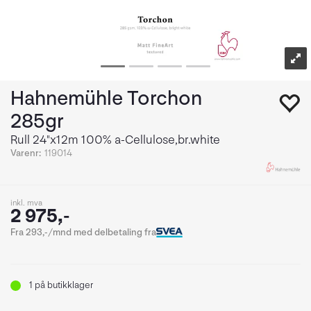
Hahnemühle Torchon
285gr
Rull 24"x12m 100% a-Cellulose,br.white
Varenr:
119014
inkl. mva
2 975,-
Fra 293,-/mnd med delbetaling fra
1
på butikklager