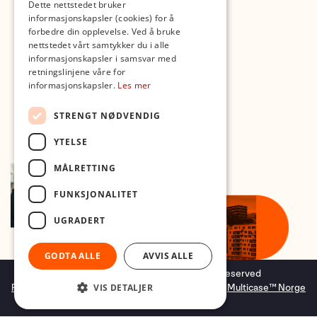
Dette nettstedet bruker
informasjonskapsler (cookies) for å
forbedre din opplevelse. Ved å bruke
nettstedet vårt samtykker du i alle
informasjonskapsler i samsvar med
retningslinjene våre for
informasjonskapsler.
Les mer
STRENGT NØDVENDIG
YTELSE
MÅLRETTING
FUNKSJONALITET
UGRADERT
GODTA ALLE
AVVIS ALLE
Copyright © 2026 Foto.no - All rights reserved
Forretningssystem
og
nettbutikkløsning
levert av
Multicase™ Norge
VIS DETALJER
AS