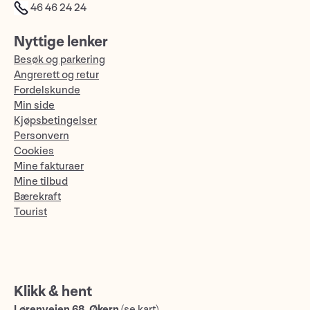
46 46 24 24
Nyttige lenker
Besøk og parkering
Angrerett og retur
Fordelskunde
Min side
Kjøpsbetingelser
Personvern
Cookies
Mine fakturaer
Mine tilbud
Bærekraft
Tourist
Klikk & hent
Lørenveien 68, Økern
(
se kart
)