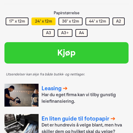
Papirstørrelse
17" x 12m
24" x 12m
36" x 12m
44" x 12m
A2
A3
A3+
A4
Kjøp
Utsendelser kan skje fra både butikk- og nettlager.
Leasing
Har du eget firma kan vi tilby gunstig
leiefinansiering.
En liten guide til fotopapir
Det er hundrevis å velge blant, men hva
skiller dem og hvilket skal du velge?