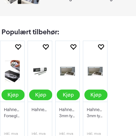
Populært tilbehør:
Kjøp
Kjøp
Kjøp
Kjøp
Hahnemühle Protective Spray 400ml
Hahnemühle Signing Pen Duo
Hahnemühle Archive & Portfoliobox A2
Hahnemühle Archive & Portfoliobox A3+
Forseglende og beskyttene lakk
3mm tykkelse 605x435x35 mm
3mm tykkelse 32,9 x 48,3 cm
inkl. mva
inkl. mva
inkl. mva
inkl. mva