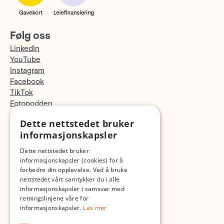
Følg oss
LinkedIn
YouTube
Instagram
Facebook
TikTok
Fotopodden
Dette nettstedet bruker
Med forbehold om skrive- og lagerfeil
informasjonskapsler
Dette nettstedet bruker
informasjonskapsler (cookies) for å
forbedre din opplevelse. Ved å bruke
nettstedet vårt samtykker du i alle
informasjonskapsler i samsvar med
retningslinjene våre for
informasjonskapsler.
Les mer