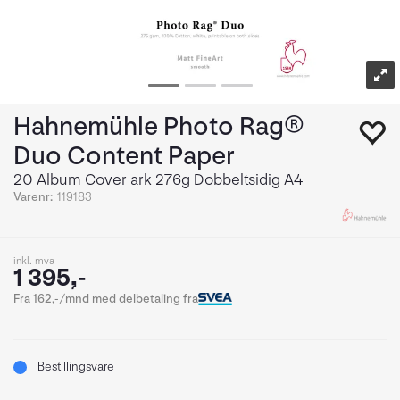
Hahnemühle Photo Rag®
Duo Content Paper
20 Album Cover ark 276g Dobbeltsidig A4
Varenr:
119183
inkl. mva
1 395,-
Fra 162,-/mnd med delbetaling fra
Bestillingsvare