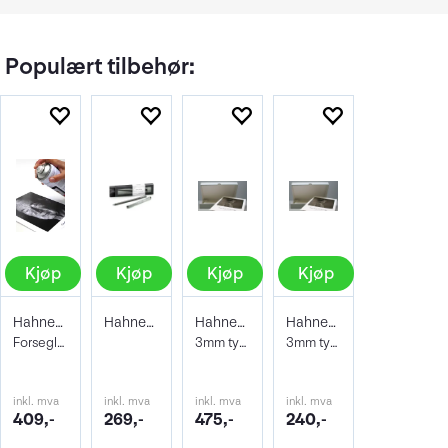
Populært tilbehør:
Kjøp
Kjøp
Kjøp
Kjøp
Hahnemühle Protective Spray 400ml
Hahnemühle Signing Pen Duo
Hahnemühle Archive & Portfoliobox A2
Hahnemühle Archive & Portfoliobox A3+
Forseglende og beskyttene lakk
3mm tykkelse 605x435x35 mm
3mm tykkelse 32,9 x 48,3 cm
inkl. mva
inkl. mva
inkl. mva
inkl. mva
409,-
269,-
475,-
240,-