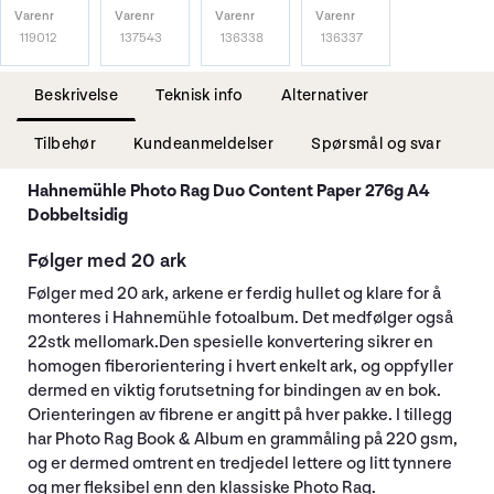
Varenr
Varenr
Varenr
Varenr
119012
137543
136338
136337
Beskrivelse
Teknisk info
Alternativer
Tilbehør
Kundeanmeldelser
Spørsmål og svar
Hahnemühle Photo Rag Duo Content Paper 276g A4
Dobbeltsidig
Følger med 20 ark
Følger med 20 ark, arkene er ferdig hullet og klare for å
monteres i Hahnemühle fotoalbum. Det medfølger også
22stk mellomark.Den spesielle konvertering sikrer en
homogen fiberorientering i hvert enkelt ark, og oppfyller
dermed en viktig forutsetning for bindingen av en bok.
Orienteringen av fibrene er angitt på hver pakke. I tillegg
har Photo Rag Book & Album en grammåling på 220 gsm,
og er dermed omtrent en tredjedel lettere og litt tynnere
og mer fleksibel enn den klassiske Photo Rag.