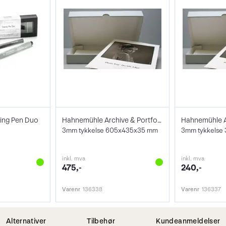
ing Pen Duo
Hahnemühle Archive & Portfoliobox A2
3mm tykkelse 605x435x35 mm
3mm tykkelse 
inkl. mva
inkl. mva
475,-
240,-
Varenr
136338
Varenr
136337
Alternativer
Tilbehør
Kundeanmeldelser