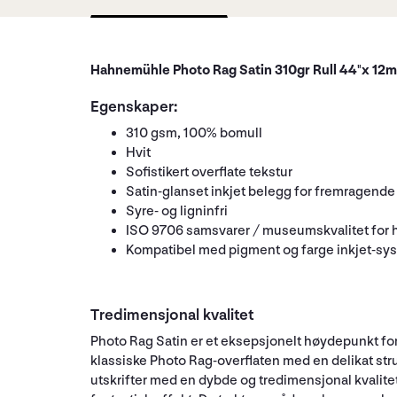
Hahnemühle Photo Rag Satin 310gr Rull 44"x 12m
Egenskaper:
310 gsm, 100% bomull
Hvit
Sofistikert overflate tekstur
Satin-glanset inkjet belegg for fremragende 
Syre- og ligninfri
ISO 9706 samsvarer / museumskvalitet for 
Kompatibel med pigment og farge inkjet-sy
Tredimensjonal kvalitet
Photo Rag Satin er et eksepsjonelt høydepunkt for P
klassiske Photo Rag-overflaten med en delikat str
utskrifter med en dybde og tredimensjonal kvalitet