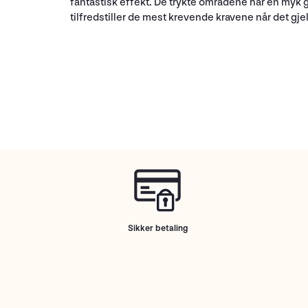
fantastisk effekt. De trykte områdene har en myk g
tilfredstiller de mest krevende kravene når det gj
Sikker betaling