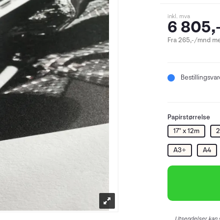
inkl. mva
6 805,
Fra 265,-/mnd me
Bestillingsva
Papirstørrelse
17" x 12m
2
A3+
A4
Utsendelser kan s