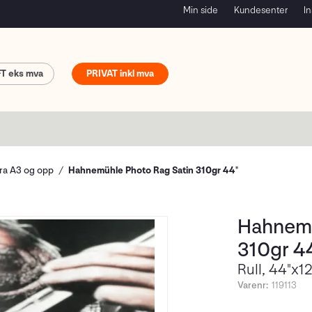
Min side
Kundesenter
In
FT
PRIVAT
fra A3 og opp
Hahnemühle Photo Rag Satin 310gr 44"
Hahnemü
310gr 4
Rull, 44"x1
Varenr:
119113