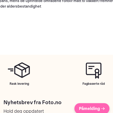
lans, mens de uprintede områdene forblir matt til vakkert fremhev
elder aldersbestandighet
Rask levering
Fagbaserte råd
Nyhetsbrev fra Foto.no
Påmelding →
Hold deg oppdatert