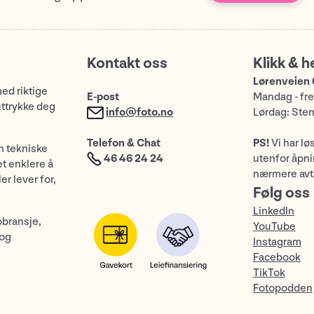
Kontakt oss
Klikk & h
Lørenveien 
med riktige
E-post
Mandag - fre
uttrykke deg
info@foto.no
Lørdag: Ste
Telefon & Chat
PS!
Vi har lø
n tekniske
46 46 24 24
utenfor åpnin
et enklere å
nærmere avt
er lever for,
Følg oss
LinkedIn
obransje,
YouTube
 og
Instagram
Facebook
TikTok
Fotopodden