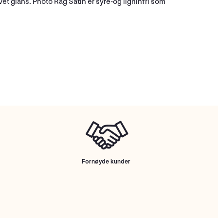
et glans. Photo Rag Satin er syre-og ligninfri som
Fornøyde kunder