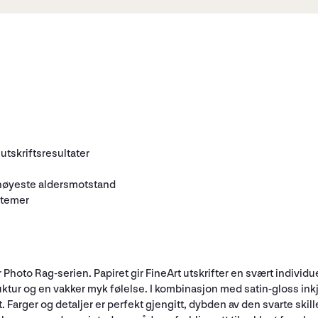
utskriftsresultater
høyeste aldersmotstand
stemer
hoto Rag-serien. Papiret gir FineArt utskrifter en svært individue
uktur og en vakker myk følelse. I kombinasjon med satin-gloss in
. Farger og detaljer er perfekt gjengitt, dybden av den svarte ski