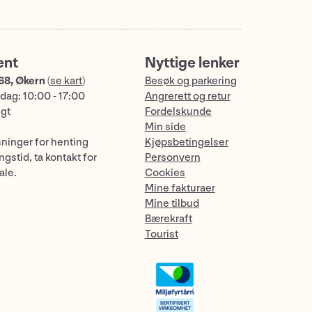
ent
Nyttige lenker
68, Økern
(
se kart
)
Besøk og parkering
dag: 10:00 - 17:00
Angrerett og retur
ngt
Fordelskunde
Min side
sninger for henting
Kjøpsbetingelser
gstid, ta kontakt for
Personvern
ale.
Cookies
Mine fakturaer
Mine tilbud
Bærekraft
Tourist