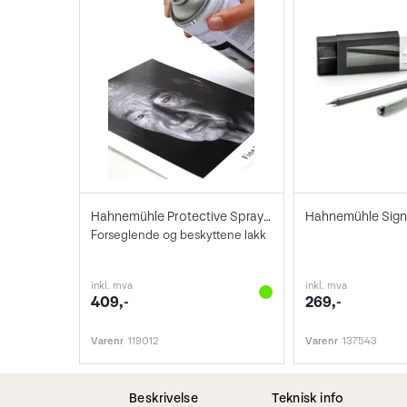
Hahnemühle Protective Spray 400ml
Hahnemühle Sign
Forseglende og beskyttene lakk
inkl. mva
inkl. mva
409,-
269,-
Varenr
119012
Varenr
137543
Beskrivelse
Teknisk info