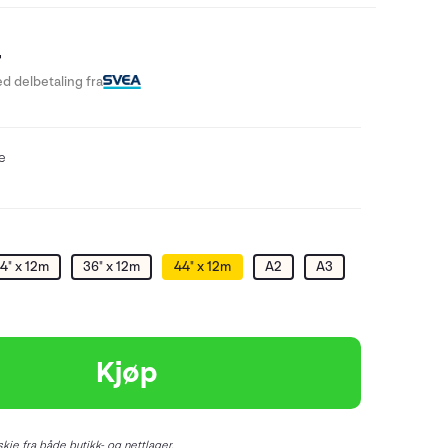
-
d delbetaling fra
re
4" x 12m
36" x 12m
44" x 12m
A2
A3
Kjøp
kje fra både butikk- og nettlager.