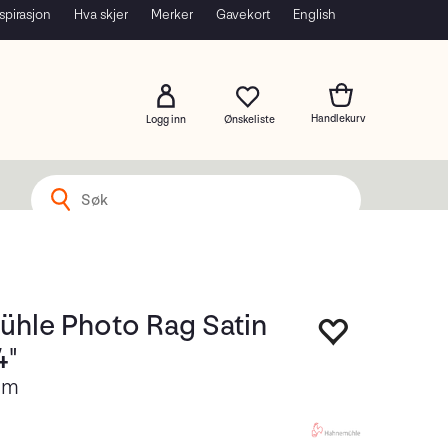
spirasjon
Hva skjer
Merker
Gavekort
English
Logg inn
hle Photo Rag Satin
4"
2m