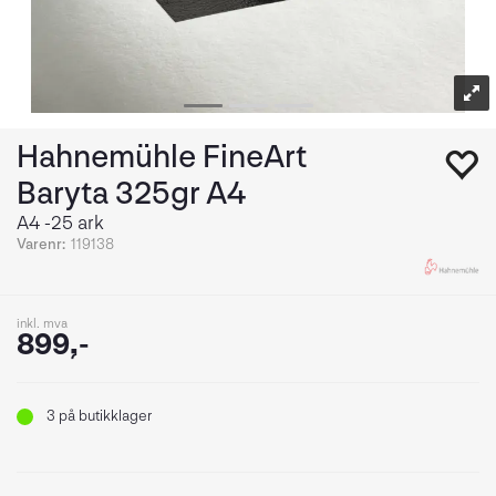
Hahnemühle FineArt
Baryta 325gr A4
A4 -25 ark
Varenr:
119138
inkl. mva
899,-
3
på butikklager