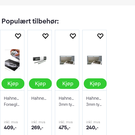
Populært tilbehør:
Kjøp
Kjøp
Kjøp
Kjøp
Hahnemühle Protective Spray 400ml
Hahnemühle Signing Pen Duo
Hahnemühle Archive & Portfoliobox A2
Hahnemühle Archive & Portfoliobox A3+
Forseglende og beskyttene lakk
3mm tykkelse 605x435x35 mm
3mm tykkelse 32,9 x 48,3 cm
inkl. mva
inkl. mva
inkl. mva
inkl. mva
409,-
269,-
475,-
240,-