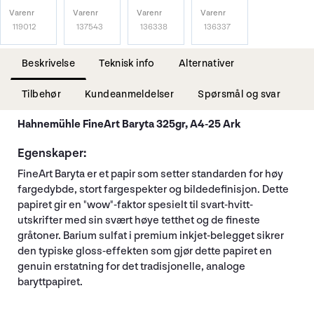
Varenr
Varenr
Varenr
Varenr
119012
137543
136338
136337
Beskrivelse
Teknisk info
Alternativer
Tilbehør
Kundeanmeldelser
Spørsmål og svar
Hahnemühle FineArt Baryta 325gr, A4-25 Ark
Egenskaper:
FineArt Baryta er et papir som setter standarden for høy
fargedybde, stort fargespekter og bildedefinisjon. Dette
papiret gir en "wow"-faktor spesielt til svart-hvitt-
utskrifter med sin svært høye tetthet og de fineste
gråtoner. Barium sulfat i premium inkjet-belegget sikrer
den typiske gloss-effekten som gjør dette papiret en
genuin erstatning for det tradisjonelle, analoge
baryttpapiret.