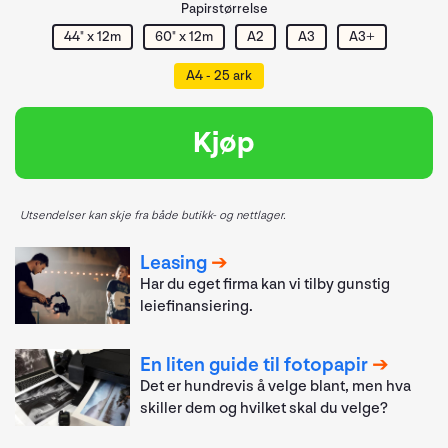
Papirstørrelse
44" x 12m
60" x 12m
A2
A3
A3+
A4 - 25 ark
Kjøp
Utsendelser kan skje fra både butikk- og nettlager.
Leasing
Har du eget firma kan vi tilby gunstig
leiefinansiering.
En liten guide til fotopapir
Det er hundrevis å velge blant, men hva
skiller dem og hvilket skal du velge?