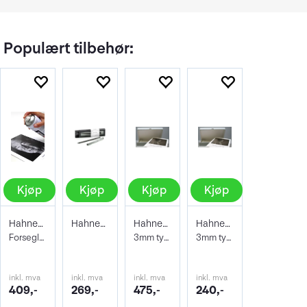
Populært tilbehør:
Kjøp
Kjøp
Kjøp
Kjøp
Hahnemühle Protective Spray 400ml
Hahnemühle Signing Pen Duo
Hahnemühle Archive & Portfoliobox A2
Hahnemühle Archive & Portfoliobox A3+
Forseglende og beskyttene lakk
3mm tykkelse 605x435x35 mm
3mm tykkelse 32,9 x 48,3 cm
inkl. mva
inkl. mva
inkl. mva
inkl. mva
409,-
269,-
475,-
240,-