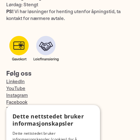
Lørdag: Stengt
PS!
Vi har løsninger for henting utenfor åpningstid, ta
kontakt for nærmere avtale.
Følg oss
LinkedIn
YouTube
Instagram
Facebook
TikTok
Dette nettstedet bruker
Fotopodden
informasjonskapsler
Med forbehold om skrive- og lagerfeil
Dette nettstedet bruker
informasjonskapsler (cookies) for å