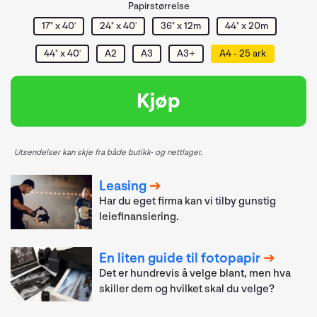
Papirstørrelse
17" x 40'
24" x 40'
36" x 12m
44" x 20m
44" x 40'
A2
A3
A3+
A4 - 25 ark
Kjøp
Utsendelser kan skje fra både butikk- og nettlager.
Leasing
Har du eget firma kan vi tilby gunstig
leiefinansiering.
En liten guide til fotopapir
Det er hundrevis å velge blant, men hva
skiller dem og hvilket skal du velge?