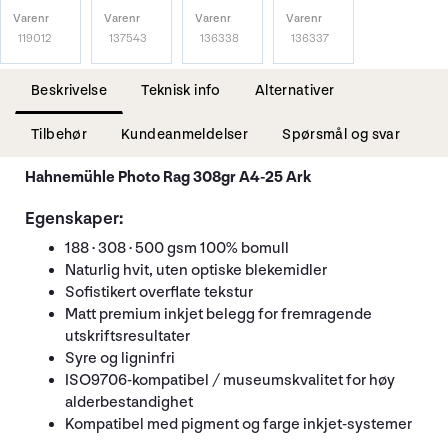
Varenr
Varenr
Varenr
Varenr
119012
137543
136338
136337
Beskrivelse
Teknisk info
Alternativer
Tilbehør
Kundeanmeldelser
Spørsmål og svar
Hahnemühle Photo Rag 308gr A4-25 Ark
Egenskaper:
188 · 308 · 500 gsm 100% bomull
Naturlig hvit, uten optiske blekemidler
Sofistikert overflate tekstur
Matt premium inkjet belegg for fremragende
utskriftsresultater
Syre og ligninfri
ISO9706-kompatibel / museumskvalitet for høy
alderbestandighet
Kompatibel med pigment og farge inkjet-systemer