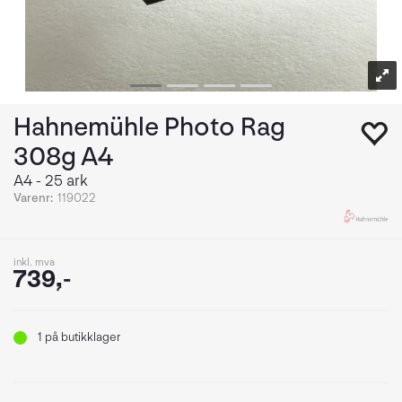
Hahnemühle Photo Rag
308g A4
A4 - 25 ark
Varenr:
119022
inkl. mva
739,-
1
på butikklager