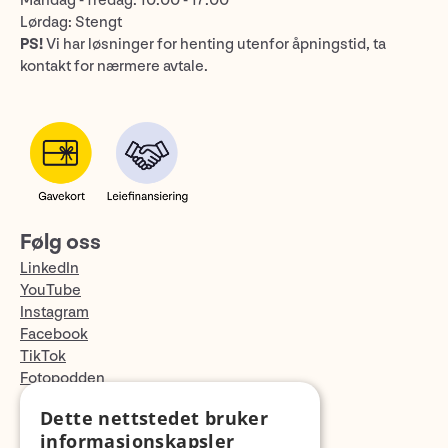
Mandag - fredag: 10:00 - 17:00
Lørdag: Stengt
PS!
Vi har løsninger for henting utenfor åpningstid, ta
kontakt for nærmere avtale.
Følg oss
LinkedIn
YouTube
Instagram
Facebook
TikTok
Fotopodden
Dette nettstedet bruker
Med forbehold om skrive- og lagerfeil
informasjonskapsler