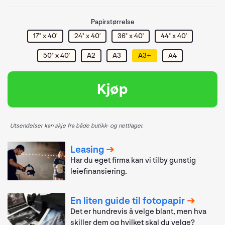
Papirstørrelse
17" x 40'
24" x 40'
36" x 40'
44" x 40'
50" x 40'
A2
A3
A3+
A4
Kjøp
Utsendelser kan skje fra både butikk- og nettlager.
Leasing
Har du eget firma kan vi tilby gunstig
leiefinansiering.
En liten guide til fotopapir
Det er hundrevis å velge blant, men hva
skiller dem og hvilket skal du velge?