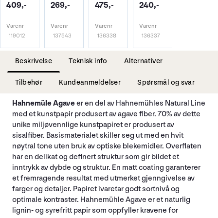
409,-
269,-
475,-
240,-
Varenr
Varenr
Varenr
Varenr
119012
137543
136338
136337
Beskrivelse
Teknisk info
Alternativer
Tilbehør
Kundeanmeldelser
Spørsmål og svar
Hahnemüle Agave
er en del av Hahnemühles Natural Line
med et kunstpapir produsert av agave fiber. 70% av dette
unike miljøvennlige kunstpapiret er produsert av
sisalfiber. Basismaterialet skiller seg ut med en hvit
nøytral tone uten bruk av optiske blekemidler. Overflaten
har en delikat og definert struktur som gir bildet et
inntrykk av dybde og struktur. En matt coating garanterer
et fremragende resultat med utmerket gjenngivelse av
farger og detaljer. Papiret ivaretar godt sortnivå og
optimale kontraster. Hahnemühle Agave er et naturlig
lignin- og syrefritt papir som oppfyller kravene for