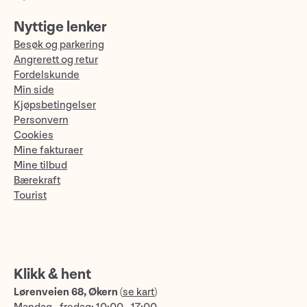
Nyttige lenker
Besøk og parkering
Angrerett og retur
Fordelskunde
Min side
Kjøpsbetingelser
Personvern
Cookies
Mine fakturaer
Mine tilbud
Bærekraft
Tourist
Klikk & hent
Lørenveien 68, Økern
(
se kart
)