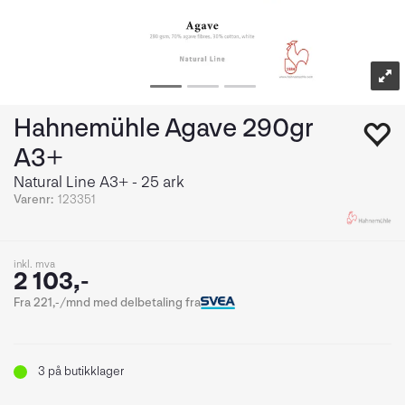
Hahnemühle Agave 290gr
A3+
Natural Line A3+ - 25 ark
Varenr:
123351
inkl. mva
2 103,-
Fra 221,-/mnd med delbetaling fra
3
på butikklager