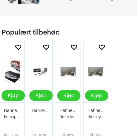
Populært tilbehør:
Kjøp
Kjøp
Kjøp
Kjøp
Hahnemühle Protective Spray 400ml
Hahnemühle Signing Pen Duo
Hahnemühle Archive & Portfoliobox A2
Hahnemühle Archive & Portfoliobox A3+
Forseglende og beskyttene lakk
3mm tykkelse 605x435x35 mm
3mm tykkelse 32,9 x 48,3 cm
inkl. mva
inkl. mva
inkl. mva
inkl. mva