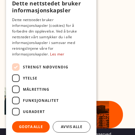
Dette nettstedet bruker
Fotopodden
informasjonskapsler
Med forbehold om skrive- og lagerfeil
Dette nettstedet bruker
informasjonskapsler (cookies) for å
forbedre din opplevelse. Ved å bruke
nettstedet vårt samtykker du i alle
informasjonskapsler i samsvar med
retningslinjene våre for
informasjonskapsler.
Les mer
STRENGT NØDVENDIG
YTELSE
MÅLRETTING
FUNKSJONALITET
UGRADERT
GODTA ALLE
AVVIS ALLE
Copyright © 2026 Foto.no - All rights reserved