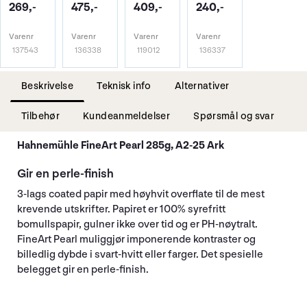
269,-
475,-
409,-
240,-
Varenr
Varenr
Varenr
Varenr
137543
136338
119012
136337
Beskrivelse
Teknisk info
Alternativer
Tilbehør
Kundeanmeldelser
Spørsmål og svar
Hahnemühle FineArt Pearl 285g, A2-25 Ark
Gir en perle-finish
3-lags coated papir med høyhvit overflate til de mest
krevende utskrifter. Papiret er 100% syrefritt
bomullspapir, gulner ikke over tid og er PH-nøytralt.
FineArt Pearl muliggjør imponerende kontraster og
billedlig dybde i svart-hvitt eller farger. Det spesielle
belegget gir en perle-finish.