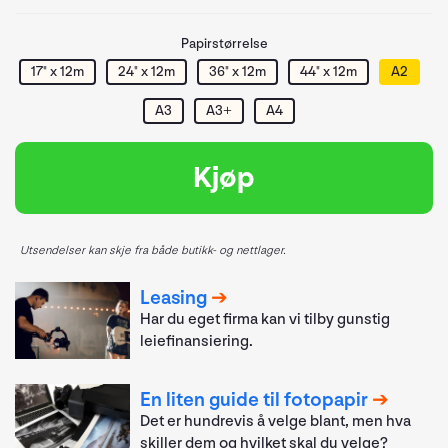
Papirstørrelse
17" x 12m
24" x 12m
36" x 12m
44" x 12m
A2
A3
A3+
A4
Kjøp
Utsendelser kan skje fra både butikk- og nettlager.
Leasing
Har du eget firma kan vi tilby gunstig
leiefinansiering.
En liten guide til fotopapir
Det er hundrevis å velge blant, men hva
skiller dem og hvilket skal du velge?