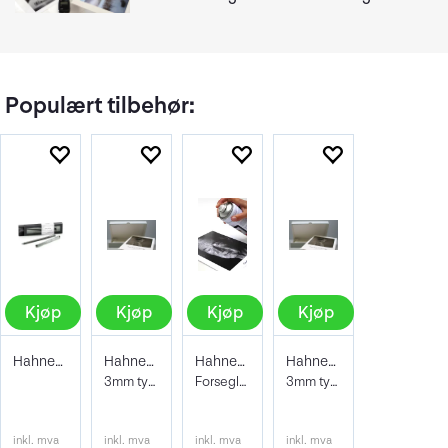
Populært tilbehør:
Kjøp
Kjøp
Kjøp
Kjøp
Hahnemühle Signing Pen Duo
Hahnemühle Archive & Portfoliobox A2
Hahnemühle Protective Spray 400ml
Hahnemühle Archive & Portfoliobox A3+
3mm tykkelse 605x435x35 mm
Forseglende og beskyttene lakk
3mm tykkelse 32,9 x 48,3 cm
inkl. mva
inkl. mva
inkl. mva
inkl. mva