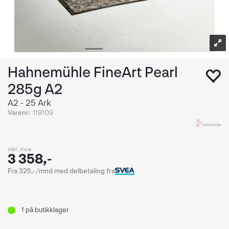
Hahnemühle FineArt Pearl
285g A2
A2 - 25 Ark
Varenr:
119109
inkl. mva
3 358,-
Fra 325,-/mnd med delbetaling fra
1
på butikklager