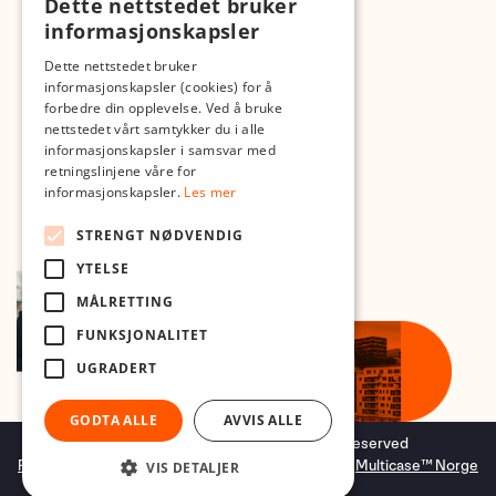
Dette nettstedet bruker
Med forbehold om skrive- og lagerfeil
informasjonskapsler
Dette nettstedet bruker
informasjonskapsler (cookies) for å
forbedre din opplevelse. Ved å bruke
nettstedet vårt samtykker du i alle
informasjonskapsler i samsvar med
retningslinjene våre for
informasjonskapsler.
Les mer
STRENGT NØDVENDIG
YTELSE
MÅLRETTING
FUNKSJONALITET
UGRADERT
GODTA ALLE
AVVIS ALLE
Copyright © 2026 Foto.no - All rights reserved
Forretningssystem
og
nettbutikkløsning
levert av
Multicase™ Norge
VIS DETALJER
AS