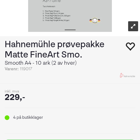
Hahnemühle prøvepakke
Matte FineArt Smo.
Smooth A4 - 10 ark (2 av hver)
Varenr:
119017
inkl. mva
229,-
4
på butikklager