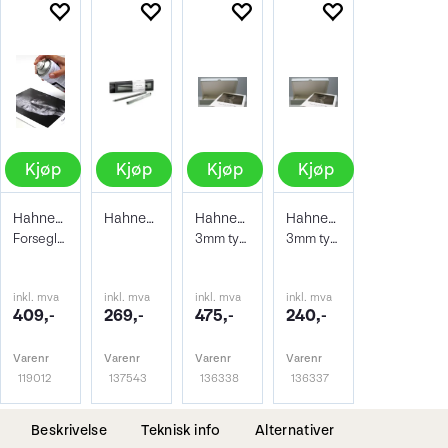
Kjøp
Kjøp
Kjøp
Kjøp
Hahnemühle Protective Spray 400ml
Hahnemühle Signing Pen Duo
Hahnemühle Archive & Portfoliobox A2
Hahnemühle Archive & Portfoliobox A3+
Forseglende og beskyttene lakk
3mm tykkelse 605x435x35 mm
3mm tykkelse 32,9 x 48,3 cm
inkl. mva
inkl. mva
inkl. mva
inkl. mva
409,-
269,-
475,-
240,-
Varenr
Varenr
Varenr
Varenr
119012
137543
136338
136337
Beskrivelse
Teknisk info
Alternativer