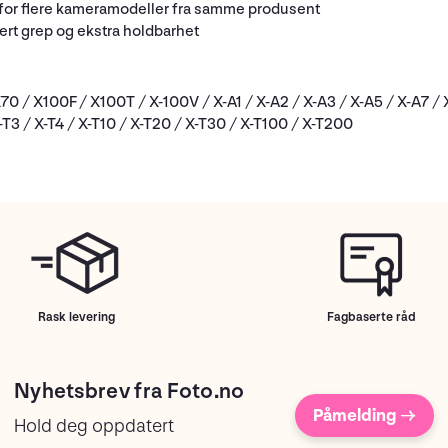
 for flere kameramodeller fra samme produsent
kkert grep og ekstra holdbarhet
/ X100F / X100T / X-100V / X-A1 / X-A2 / X-A3 / X-A5 / X-A7 / X-A
X-T3 / X-T4 / X-T10 / X-T20 / X-T30 / X-T100 / X-T200
Rask levering
Fagbaserte råd
Nyhetsbrev fra Foto.no
Påmelding →
Hold deg oppdatert