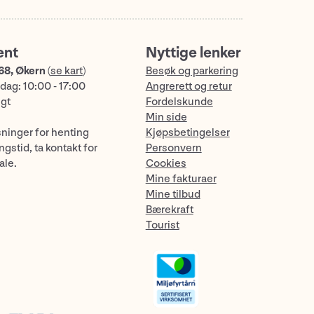
ent
Nyttige lenker
68, Økern
(
se kart
)
Besøk og parkering
dag: 10:00 - 17:00
Angrerett og retur
ngt
Fordelskunde
Min side
sninger for henting
Kjøpsbetingelser
gstid, ta kontakt for
Personvern
ale.
Cookies
Mine fakturaer
Mine tilbud
Bærekraft
Tourist