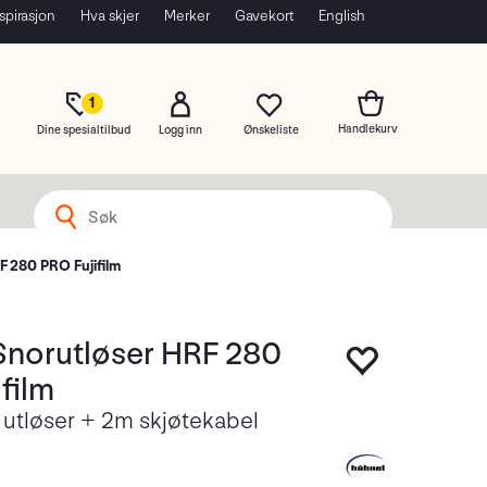
spirasjon
Hva skjer
Merker
Gavekort
English
1
Dine spesialtilbud
Logg inn
F 280 PRO Fujifilm
Snorutløser HRF 280
film
 utløser + 2m skjøtekabel