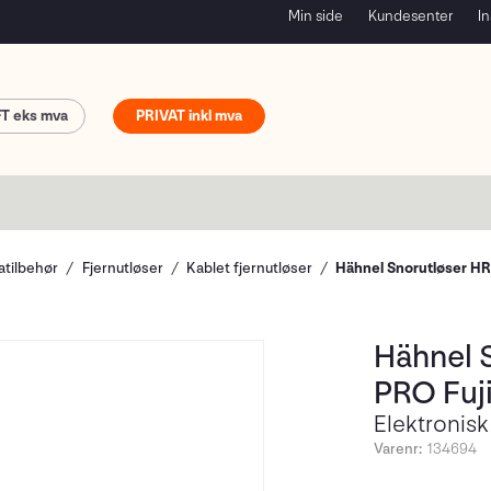
Min side
Kundesenter
In
FT
PRIVAT
tilbehør
Fjernutløser
Kablet fjernutløser
Hähnel Snorutløser HR
Hähnel 
PRO Fuji
Elektronisk
Varenr:
134694