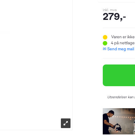
inkl. mva
279,-
Varen er ikke
4
på nettlager
✉ Send meg mail n
Utsendelser kan s