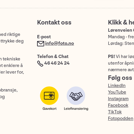
Kontakt oss
Klikk & h
Lørenveien 
med riktige
E-post
Mandag - fre
uttrykke deg
info@foto.no
Lørdag: Ste
Telefon & Chat
PS!
Vi har lø
n tekniske
46 46 24 24
utenfor åpnin
et enklere å
nærmere avt
er lever for,
Følg oss
LinkedIn
obransje,
YouTube
 og
Instagram
Facebook
TikTok
Fotopodden