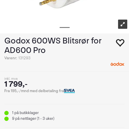
Godox 600WS Blitsrør for
AD600 Pro
Varenr:
131293
inkl. mva
1 799,-
Fra 195,-/mnd med delbetaling fra
1
på butikklager
9
på nettlager (1 - 3 uker)