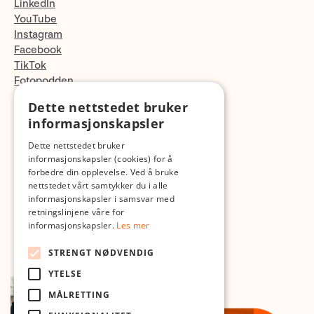
LinkedIn
YouTube
Instagram
Facebook
TikTok
Fotopodden
Dette nettstedet bruker
Med forbehold om skrive- og lagerfeil
informasjonskapsler
Dette nettstedet bruker
informasjonskapsler (cookies) for å
forbedre din opplevelse. Ved å bruke
nettstedet vårt samtykker du i alle
informasjonskapsler i samsvar med
retningslinjene våre for
informasjonskapsler.
Les mer
STRENGT NØDVENDIG
YTELSE
MÅLRETTING