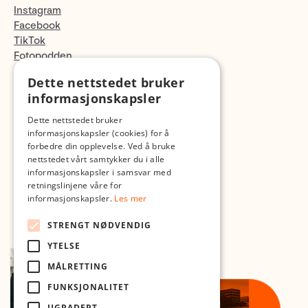
Instagram
Facebook
TikTok
Fotopodden
Dette nettstedet bruker
Med forbehold om skrive- og lagerfeil
informasjonskapsler
Dette nettstedet bruker
informasjonskapsler (cookies) for å
forbedre din opplevelse. Ved å bruke
nettstedet vårt samtykker du i alle
informasjonskapsler i samsvar med
retningslinjene våre for
informasjonskapsler.
Les mer
STRENGT NØDVENDIG
YTELSE
MÅLRETTING
FUNKSJONALITET
UGRADERT