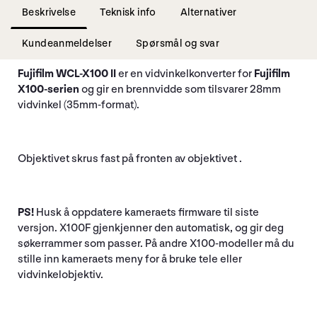
Beskrivelse
Teknisk info
Alternativer
Kundeanmeldelser
Spørsmål og svar
Fujifilm WCL-X100 II
er en vidvinkelkonverter for
Fujifilm
X100-serien
og gir en brennvidde som tilsvarer 28mm
vidvinkel (35mm-format).
Objektivet skrus fast på fronten av objektivet .
PS!
Husk å oppdatere kameraets firmware til siste
versjon. X100F gjenkjenner den automatisk, og gir deg
søkerrammer som passer. På andre X100-modeller må du
stille inn kameraets meny for å bruke tele eller
vidvinkelobjektiv.