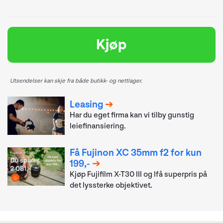
Kjøp
Utsendelser kan skje fra både butikk- og nettlager.
Leasing
Har du eget firma kan vi tilby gunstig
leiefinansiering.
Få Fujinon XC 35mm f2 for kun
199,-
Kjøp Fujifilm X-T30 III og lfå superpris på
det lyssterke objektivet.