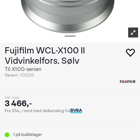
Fujifilm WCL-X100 II
Vidvinkelfors. Sølv
Til X100-serien
Varenr:
106255
inkl. mva
3 466,-
Fra 334,-/mnd med delbetaling fra
1
på butikklager