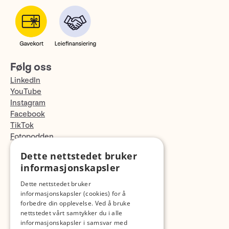
Følg oss
LinkedIn
YouTube
Instagram
Facebook
TikTok
Fotopodden
Dette nettstedet bruker
Med forbehold om skrive- og lagerfeil
informasjonskapsler
Dette nettstedet bruker
informasjonskapsler (cookies) for å
forbedre din opplevelse. Ved å bruke
nettstedet vårt samtykker du i alle
informasjonskapsler i samsvar med