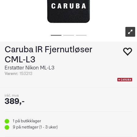
Caruba IR Fjernutløser
CML-L3
Erstatter Nikon ML-L3
Varenr:
153213
inkl. mva
389,-
1
på butikklager
9
på nettlager (1 - 3 uker)