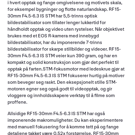
i hvert opptak og fange omgivelsene og motivets skala,
for eksempel bygninger og flotte naturlandskap. RF 15-
30mm F4.5-6.3 IS STM har 5,5-trinns optisk
bildestabilisator som tillater lenger lukkertid for
håndholdt opptak og video uten rystelser. Når objektivet
brukes med et EOS R-kamera med innebygd
bildestabilisator, har du imponerende 7-trinns
bildestabilisator for skarpe stillbilder og videoer. RF 15-
30mm F4.5-6.3 IS STM veier kun 390 gram, og har en
kompakt og solid konstruksjon som gjør det perfekt til
opptak på farten.STM-fokusmotor med ledeskrue gjør at
RF 15-30mm F4.5-6.3 IS STM fokuserer hurtig på motiver
som beveger seg raskt. Den eksepsjonelt stille STM-
motoren egner seg også godt til videopptak, og gir
vloggere og innholdsskapere verktøy til å filme som
proffene.
Allsidige RF 15-30mm F4.5-6.3 IS STM har også
imponerende makromuligheter. Du kan eksperimentere
med manuell fokusering for å komme tett på og fange
detaljene takket være 0,52x forstørrelse. RF 15-30mm