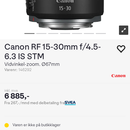
Canon RF 15-30mm f/4.5-
6.3 IS STM
Vidvinkel-zoom. Ø67mm
Varenr:
146292
inkl. mva
6 885,-
Fra 267,-/mnd med delbetaling fra
Varen er ikke på butikklager