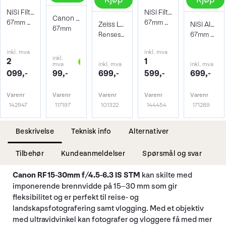
NiSi Filter ND-Vario 1-5 stops TrueColor
NiSi Filter Circ Polarizer True Color 67
Canon Objektivdeksel E-67II
67mm Pro Nano 1-5stops Variable ND
67mm Pro Nano Pola Filter
Zeiss Lens Cleaning Kit
NiSi AIR Protector Filter 67mm
67mm
Rensesett for objektiv og kamera
67mm Beskyttelsesfilter
inkl. mva
inkl. mva
inkl.
2
1
mva
inkl. mva
inkl. mva
099,-
99,-
699,-
599,-
699,-
Varenr
Varenr
Varenr
Varenr
Varenr
142947
117197
101322
144454
171289
Beskrivelse
Teknisk info
Alternativer
Tilbehør
Kundeanmeldelser
Spørsmål og svar
Canon RF 15-30mm f/4.5-6.3 IS STM
kan skilte med
imponerende brennvidde på 15–30 mm som gir
fleksibilitet og er perfekt til reise- og
landskapsfotografering samt vlogging. Med et objektiv
med ultravidvinkel kan fotografer og vloggere få med mer