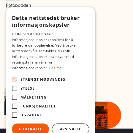
Fotopodden
Dette nettstedet bruker
Med forbehold om skrive- og lagerfeil
informasjonskapsler
Dette nettstedet bruker
informasjonskapsler (cookies) for å
forbedre din opplevelse. Ved å bruke
nettstedet vårt samtykker du i alle
informasjonskapsler i samsvar med
retningslinjene våre for
informasjonskapsler.
Les mer
STRENGT NØDVENDIG
YTELSE
MÅLRETTING
FUNKSJONALITET
UGRADERT
GODTA ALLE
AVVIS ALLE