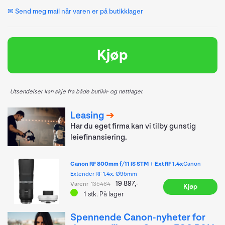
✉ Send meg mail når varen er på butikklager
Kjøp
Utsendelser kan skje fra både butikk- og nettlager.
Leasing
Har du eget firma kan vi tilby gunstig
leiefinansiering.
Canon RF 800mm f/11 IS STM + Ext RF 1.4x
Canon
Extender RF 1.4x. Ø95mm
19 897,-
Varenr
135464
Kjøp
1
stk.
På lager
Spennende Canon-nyheter for