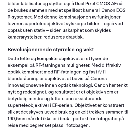
bildestabilisator og støtter også Dual Pixel CMOS AF når
de brukes sammen med et speilløst kamera i Canon EOS
R-systemet. Med denne kombinasjonen av funksjoner
leverer superteleobjektivet sylskarpe bilder – også ved
opptak uten stativ – siden uskarphet som skyldes
kamerarystelser, reduseres drastisk.
Revolusjonerende størrelse og vekt
Dette lette og kompakte objektivet er et lysende
eksempel på RF-fatningens muligheter. Med diffraktiv
optikk kombinert med RF-fatningen og fast f/11
blenderåpning er objektivet et bevis på Canons
innovasjonsevne innen optisk teknologi. Canon har tenkt
nytt og redesignet, og resultatet er et objektiv som er
betydelig mindre og lettere enn eksisterende
superteleobjektiver i EF-serien. Objektivet er konstruert
slik at det skyves ut ved bruk og enkelt trekkes sammen til
199,5mm når det ikke er i bruk– perfekt for fotografer på
reise med begrenset plass i fotobagen.