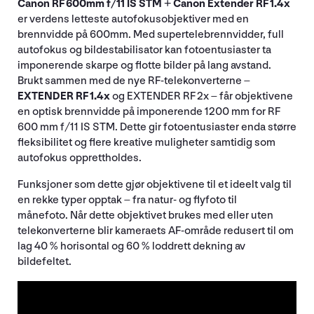
Canon RF 600mm f/11 IS STM + Canon Extender RF 1.4x
er verdens letteste autofokusobjektiver med en
brennvidde på 600mm. Med supertelebrennvidder, full
autofokus og bildestabilisator kan fotoentusiaster ta
imponerende skarpe og flotte bilder på lang avstand.
Brukt sammen med de nye RF-telekonverterne –
EXTENDER RF 1.4x
og EXTENDER RF 2x – får objektivene
en optisk brennvidde på imponerende 1200 mm for RF
600 mm f/11 IS STM. Dette gir fotoentusiaster enda større
fleksibilitet og flere kreative muligheter samtidig som
autofokus opprettholdes.
Funksjoner som dette gjør objektivene til et ideelt valg til
en rekke typer opptak – fra natur- og flyfoto til
månefoto. Når dette objektivet brukes med eller uten
telekonverterne blir kameraets AF-område redusert til om
lag 40 % horisontal og 60 % loddrett dekning av
bildefeltet.