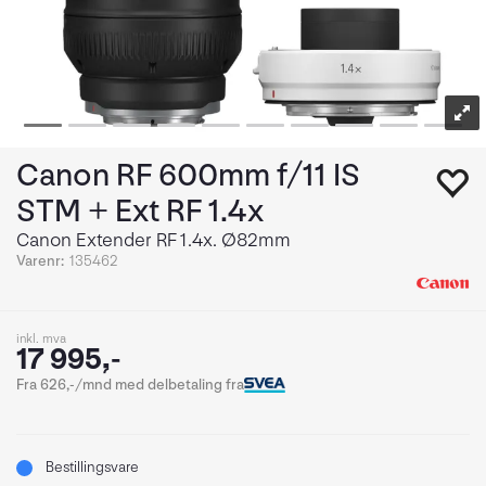
Canon RF 600mm f/11 IS
STM + Ext RF 1.4x
Canon Extender RF 1.4x. Ø82mm
Varenr:
135462
inkl. mva
17 995,-
Fra 626,-/mnd med delbetaling fra
Bestillingsvare