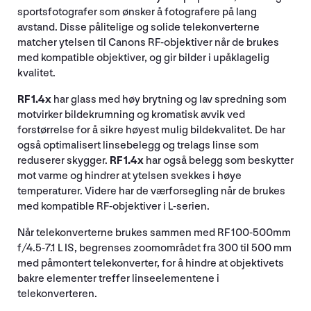
sportsfotografer som ønsker å fotografere på lang
avstand. Disse pålitelige og solide telekonverterne
matcher ytelsen til Canons RF-objektiver når de brukes
med kompatible objektiver, og gir bilder i upåklagelig
kvalitet.
RF 1.4x
har glass med høy brytning og lav spredning som
motvirker bildekrumning og kromatisk avvik ved
forstørrelse for å sikre høyest mulig bildekvalitet. De har
også optimalisert linsebelegg og trelags linse som
reduserer skygger.
RF 1.4x
har også belegg som beskytter
mot varme og hindrer at ytelsen svekkes i høye
temperaturer. Videre har de værforsegling når de brukes
med kompatible RF-objektiver i L-serien.
Når telekonverterne brukes sammen med RF 100-500mm
f/4.5-7.1 L IS, begrenses zoomområdet fra 300 til 500 mm
med påmontert telekonverter, for å hindre at objektivets
bakre elementer treffer linseelementene i
telekonverteren.