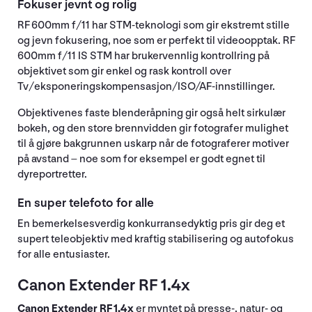
Fokuser jevnt og rolig
RF 600mm f/11 har STM-teknologi som gir ekstremt stille
og jevn fokusering, noe som er perfekt til videoopptak. RF
600mm f/11 IS STM har brukervennlig kontrollring på
objektivet som gir enkel og rask kontroll over
Tv/eksponeringskompensasjon/ISO/AF-innstillinger.
Objektivenes faste blenderåpning gir også helt sirkulær
bokeh, og den store brennvidden gir fotografer mulighet
til å gjøre bakgrunnen uskarp når de fotograferer motiver
på avstand – noe som for eksempel er godt egnet til
dyreportretter.
En super telefoto for alle
En bemerkelsesverdig konkurransedyktig pris gir deg et
supert teleobjektiv med kraftig stabilisering og autofokus
for alle entusiaster.
Canon Extender RF 1.4x
Canon Extender RF 1.4x
er myntet på presse-, natur- og