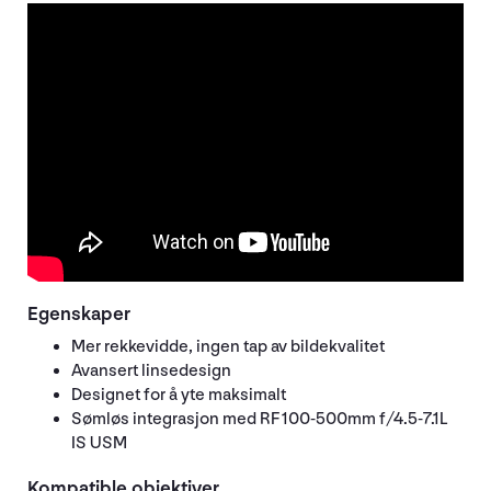
Egenskaper
Mer rekkevidde, ingen tap av bildekvalitet
Avansert linsedesign
Designet for å yte maksimalt
Sømløs integrasjon med RF 100-500mm f/4.5-7.1L
IS USM
Kompatible objektiver