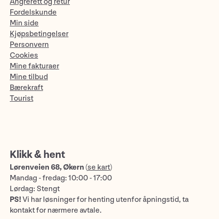
Angrerett og retur
Fordelskunde
Min side
Kjøpsbetingelser
Personvern
Cookies
Mine fakturaer
Mine tilbud
Bærekraft
Tourist
Klikk & hent
Lørenveien 68, Økern
(
se kart
)
Mandag - fredag: 10:00 - 17:00
Lørdag: Stengt
PS!
Vi har løsninger for henting utenfor åpningstid, ta
kontakt for nærmere avtale.