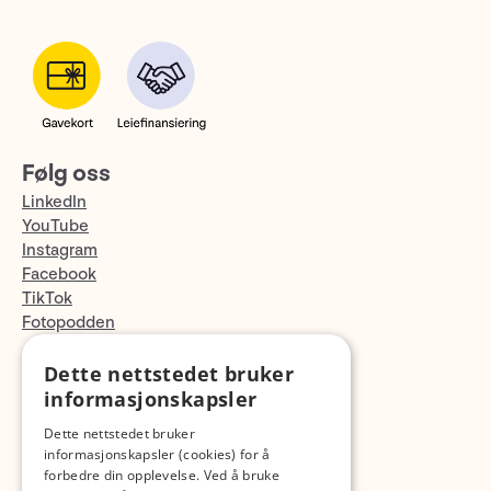
Følg oss
LinkedIn
YouTube
Instagram
Facebook
TikTok
Fotopodden
Dette nettstedet bruker
Med forbehold om skrive- og lagerfeil
informasjonskapsler
Dette nettstedet bruker
informasjonskapsler (cookies) for å
forbedre din opplevelse. Ved å bruke