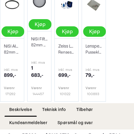
Kjøp
Kjøp
Kjøp
Kjøp
NiSi Filter Circ Polarizer True Color 82
82mm Pro Nano Pola Filter
NiSi AIR Protector Filter 82mm
Zeiss Lens Cleaning Kit
Lenspen Photo Microklear Cloth
82mm Beskyttelsesfilter
Rensesett for objektiv og kamera
Pusseklut i microfiber
inkl. mva
1
inkl. mva
inkl. mva
inkl. mva
899,-
683,-
699,-
79,-
Varenr
Varenr
Varenr
Varenr
171292
144457
101322
100893
Beskrivelse
Teknisk info
Tilbehør
Kundeanmeldelser
Spørsmål og svar