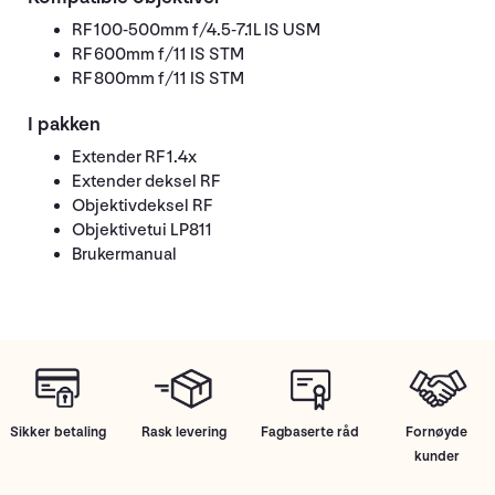
RF 100-500mm f/4.5-7.1L IS USM
RF 600mm f/11 IS STM
RF 800mm f/11 IS STM
I pakken
Extender RF 1.4x
Extender deksel RF
Objektivdeksel RF
Objektivetui LP811
Brukermanual
Sikker betaling
Rask levering
Fagbaserte råd
Fornøyde
kunder