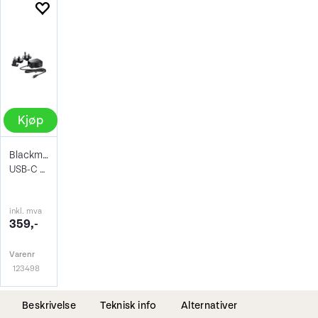
Kjøp
Blackmagic Power Supply micro konverter
USB-C Power 5V 10W
inkl. mva
359,-
Varenr
123498
Beskrivelse
Teknisk info
Alternativer