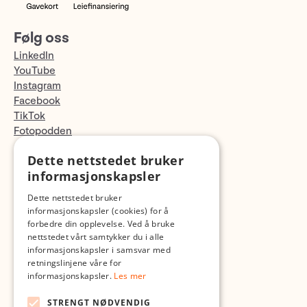
Følg oss
LinkedIn
YouTube
Instagram
Facebook
TikTok
Fotopodden
Dette nettstedet bruker
Med forbehold om skrive- og lagerfeil
informasjonskapsler
Dette nettstedet bruker
informasjonskapsler (cookies) for å
forbedre din opplevelse. Ved å bruke
nettstedet vårt samtykker du i alle
informasjonskapsler i samsvar med
retningslinjene våre for
informasjonskapsler.
Les mer
STRENGT NØDVENDIG