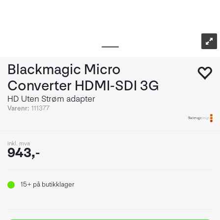
Blackmagic Micro
Converter HDMI-SDI 3G
HD Uten Strøm adapter
Varenr:
111377
inkl. mva
943,-
15+
på butikklager